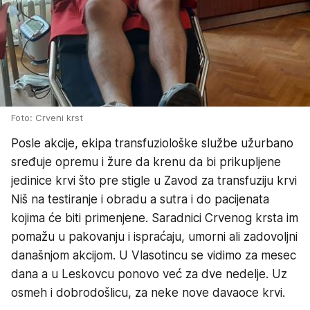
Foto: Crveni krst
Posle akcije, ekipa transfuziološke službe užurbano
sređuje opremu i žure da krenu da bi prikupljene
jedinice krvi što pre stigle u Zavod za transfuziju krvi
Niš na testiranje i obradu a sutra i do pacijenata
kojima će biti primenjene. Saradnici Crvenog krsta im
pomažu u pakovanju i ispraćaju, umorni ali zadovoljni
današnjom akcijom. U Vlasotincu se vidimo za mesec
dana a u Leskovcu ponovo već za dve nedelje. Uz
osmeh i dobrodošlicu, za neke nove davaoce krvi.