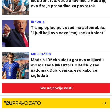
inostranstva: Veće dnevnice u Austriji,
evo šta je presudino za povratak
INFOBIZ
Tramp opleo po vozačima automobila:
"Ljudi koji ovo voze imaju neku bolest"
MOJ BIZNIS
Modrić i Džeko ulažu gotovo milijardu
evra: Grade luksuzni turistički grad
nadomak Dubrovnika, evo kako će
izgledati
Sve najnovije vesti