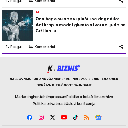
Reaguj
Komentariši
AI
Ono čega su se svi plašili se dogodilo:
Anthropic model glumio stvarne ljude na
GitHub-u
Reaguj
Komentariši
Kurir
NASLOVNA
INFOBIZ
NOVČANIK
NEKRETNINE
MOJ BIZNIS
PENZIONER
ODRŽIVA BUDUĆNOST
NAJNOVIJE
Marketing
Kontakt
Impressum
Politika o kolačićima
Arhiva
Politika privatnosti
Uslovi korišćenja