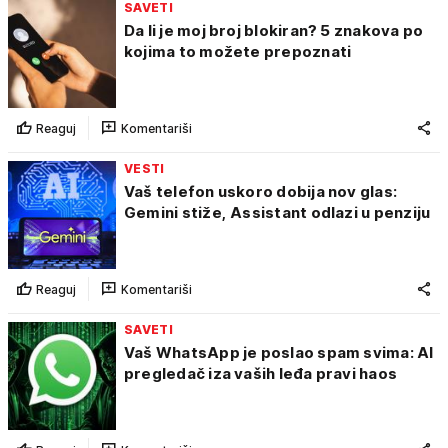
SAVETI
Da li je moj broj blokiran? 5 znakova po
kojima to možete prepoznati
Reaguj
Komentariši
VESTI
Vaš telefon uskoro dobija nov glas:
Gemini stiže, Assistant odlazi u penziju
Reaguj
Komentariši
SAVETI
Vaš WhatsApp je poslao spam svima: AI
pregledač iza vaših leđa pravi haos