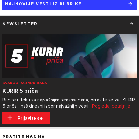
NAJNOVIJE VESTI IZ RUBRIKE
NEWSLETTER
SVAKOG RADNOG DANA
KURIR 5 priča
Budite u toku sa najvažnijim temama dana, prijavite se za "KURIR
5 priča", naš dnevni izbor najvažnijih vesti.
Pogledaj detaljnije
Prijavite se
PRATITE NAS NA