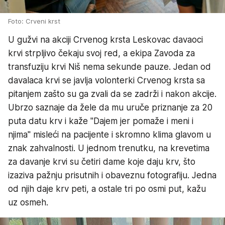
Foto: Crveni krst
U gužvi na akciji Crvenog krsta Leskovac davaoci
krvi strpljivo čekaju svoj red, a ekipa Zavoda za
transfuziju krvi Niš nema sekunde pauze. Jedan od
davalaca krvi se javlja volonterki Crvenog krsta sa
pitanjem zašto su ga zvali da se zadrži i nakon akcije.
Ubrzo saznaje da žele da mu uruče priznanje za 20
puta datu krv i kaže "Dajem jer pomaže i meni i
njima" misleći na pacijente i skromno klima glavom u
znak zahvalnosti. U jednom trenutku, na krevetima
za davanje krvi su četiri dame koje daju krv, što
izaziva pažnju prisutnih i obaveznu fotografiju. Jedna
od njih daje krv peti, a ostale tri po osmi put, kažu
uz osmeh.