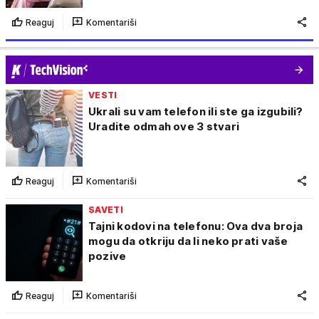
Reaguj
Komentariši
VESTI
Ukrali su vam telefon ili ste ga izgubili?
Uradite odmah ove 3 stvari
Reaguj
Komentariši
SAVETI
Tajni kodovi na telefonu: Ova dva broja
mogu da otkriju da li neko prati vaše
pozive
Reaguj
Komentariši