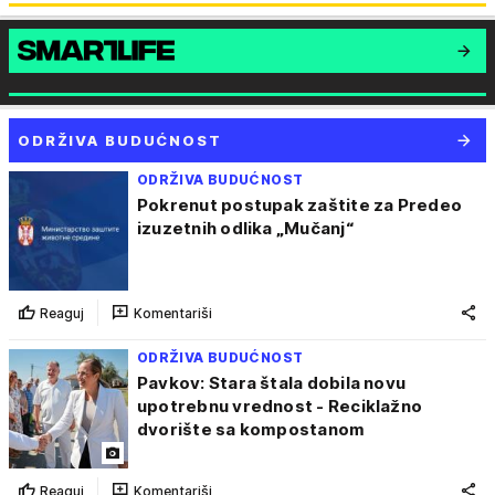
ODRŽIVA BUDUĆNOST
ODRŽIVA BUDUĆNOST
Pokrenut postupak zaštite za Predeo
izuzetnih odlika „Mučanj“
Reaguj
Komentariši
ODRŽIVA BUDUĆNOST
Pavkov: Stara štala dobila novu
upotrebnu vrednost - Reciklažno
dvorište sa kompostanom
Reaguj
Komentariši