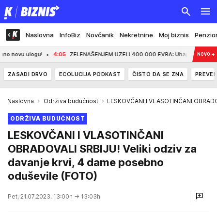
Naslovna
InfoBiz
Novčanik
Nekretnine
Moj biznis
Penzio
4:05
ZELENAŠENJEM UZELI 400.000 EVRA: Uhapšena dvojica u Ulcinju - jednom
NOVO
→
ZASADI DRVO
ECOLUCIJA PODKAST
ČISTO DA SE ZNA
PREVEN
Naslovna
Održiva budućnost
LESKOVČANI I VLASOTINČANI OBRADOVAL
ODRŽIVA BUDUĆNOST
LESKOVČANI I VLASOTINČANI
OBRADOVALI SRBIJU! Veliki odziv za
davanje krvi, 4 dame posebno
oduševile (FOTO)
Pet, 21.07.2023. 13:00h
→ 13:03h