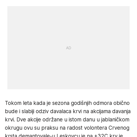
Tokom leta kada je sezona godišnjih odmora obično
bude i slabiji odziv davalaca krvi na akcijama davanja
krvi. Dve akcije održane u istom danu u jablaničkom
okrugu ovu su praksu na radost volontera Crvenog
krsta demantovale-u Leskovcu je na +32C krv je