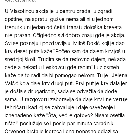
Foto: Crveni krst
U Vlasotincu akcija je u centru grada, u zgradi
opštine, na spratu, gužve nema ali ni u jednom
trenutku ni jedan od četiri transfuziološka kreveta
nije prazan. Očigledno svi dobro znaju gde je akcija.
Svi se poznaju i pozdravljaju. Miloš Đokić koji je dao
krv deset puta kaže:"Počeo sam da dajem krv još u
srednjoj školi. Trudim se da redovno dajem, nekada
ovde a nekad u Leskovcu gde radim" i uz osmeh
kaže da to radi da bi pomogao nekom. Tu je i Jelena
Valčić koja daje krv drugi put. Prvi put je krv dala jer
je došla s drugaricom, sada se odvažila da dođe
sama. U razgovoru zaboravlja da daje krv i ne veruje
tehničaru kad joj se zahvaljuje i daje osveženje i
iznenađeno kaže "Šta, već je gotovo? Nisam osetila
ništa!" poslužuje se i posle par minuta saradnik
Crvenog krsta je ispraća i ona ponosno odlazi sa