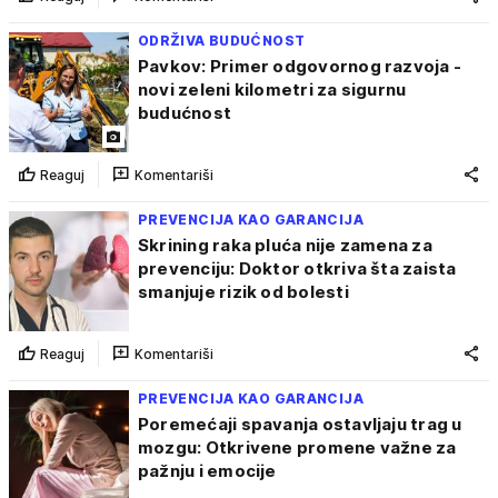
ODRŽIVA BUDUĆNOST
Pavkov: Primer odgovornog razvoja -
novi zeleni kilometri za sigurnu
budućnost
Reaguj
Komentariši
PREVENCIJA KAO GARANCIJA
Skrining raka pluća nije zamena za
prevenciju: Doktor otkriva šta zaista
smanjuje rizik od bolesti
Reaguj
Komentariši
PREVENCIJA KAO GARANCIJA
Poremećaji spavanja ostavljaju trag u
mozgu: Otkrivene promene važne za
pažnju i emocije