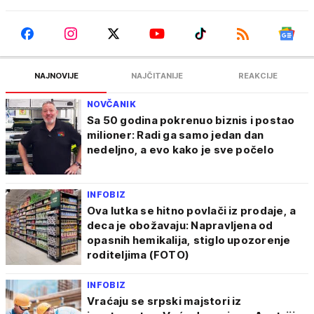
NAJNOVIJE
NAJČITANIJE
REAKCIJE
NOVČANIK
Sa 50 godina pokrenuo biznis i postao
milioner: Radi ga samo jedan dan
nedeljno, a evo kako je sve počelo
INFOBIZ
Ova lutka se hitno povlači iz prodaje, a
deca je obožavaju: Napravljena od
opasnih hemikalija, stiglo upozorenje
roditeljima (FOTO)
INFOBIZ
Vraćaju se srpski majstori iz