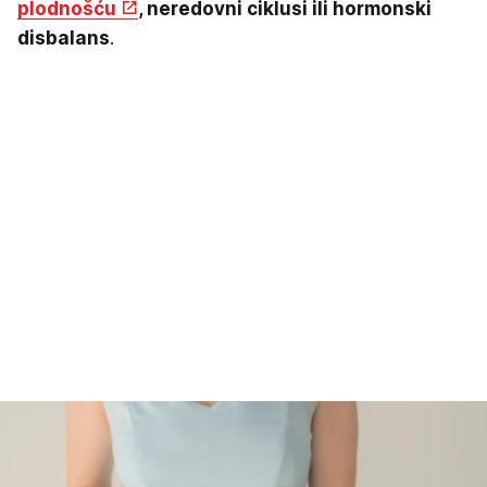
plodnošću
, neredovni ciklusi ili hormonski
disbalans
.