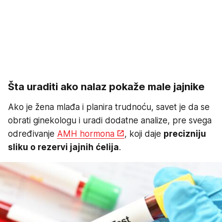
Šta uraditi ako nalaz pokaže male jajnike
Ako je žena mlađa i planira trudnoću, savet je da se
obrati ginekologu i uradi dodatne analize, pre svega
određivanje
AMH hormona
, koji daje
precizniju
sliku o rezervi jajnih ćelija
.