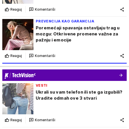
Reaguj
Komentariši
PREVENCIJA KAO GARANCIJA
Poremećaji spavanja ostavljaju trag u
mozgu: Otkrivene promene važne za
pažnju i emocije
Reaguj
Komentariši
VESTI
Ukrali su vam telefon ili ste ga izgubili?
Uradite odmah ove 3 stvari
Reaguj
Komentariši