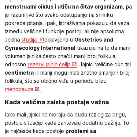
menstrualni ciklus i utiču na čitav organizam
, pa
je razumljivo što svako odstupanje na snimku
pokreće pitanja. Ipak, istraživanja pokazuju da veza
između veličine i funkcije postoji, ali nije apsolutna.
Jedna
studija
objavljena u
Obstetrics and
Gynaecology International
ukazuje na to da manji
volumen jajnika često znači i manji broj folikula,
odnosno
rezervi jajnih ćelija
. Jajnici veličine oko
tri
centimetra
ili manji mogu imati znatno smanjen broj
folikula, što se obično viđa u periodu blizu
menopauze
.
Kada veličina zaista postaje važna
Iako mali jajnici ne moraju da budu razlog za brigu,
postoje situacije kada zahtevaju dodatnu pažnju. To
je najčešće kada postoje
problemi sa