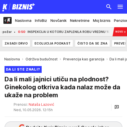
Naslovna
InfoBiz
Novčanik
Nekretnine
Moj biznis
Penzio
50
INSPEKCIJA U KOTORU ZAPLENILA ROBU VREDNU 10.000 EVRA: Izdato 10 prekr
NOVO
→
ZASADI DRVO
ECOLUCIJA PODKAST
ČISTO DA SE ZNA
PREVEN
Naslovna
Održiva budućnost
Prevencija kao garancija
Da li mali
DA LI STE ZNALI?
Da li mali jajnici utiču na plodnost?
Ginekolog otkriva kada nalaz može da
ukaže na problem
Prenosi:
Nataša Lazović
Ned, 10.05.2026. 12:15h