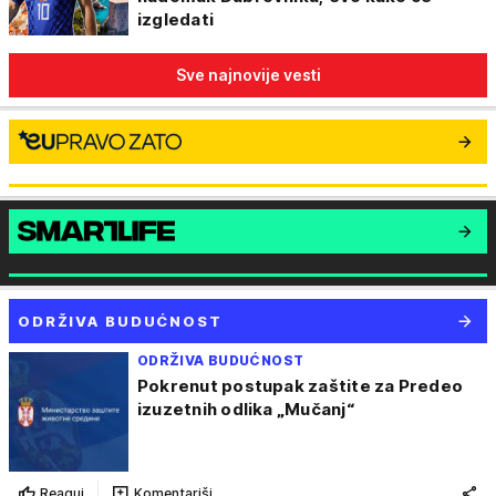
izgledati
Sve najnovije vesti
ODRŽIVA BUDUĆNOST
ODRŽIVA BUDUĆNOST
Pokrenut postupak zaštite za Predeo
izuzetnih odlika „Mučanj“
Reaguj
Komentariši