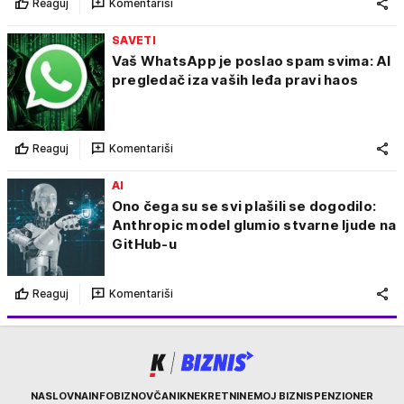
Reaguj
Komentariši
SAVETI
Vaš WhatsApp je poslao spam svima: AI
pregledač iza vaših leđa pravi haos
Reaguj
Komentariši
AI
Ono čega su se svi plašili se dogodilo:
Anthropic model glumio stvarne ljude na
GitHub-u
Reaguj
Komentariši
Kurir
NASLOVNA
INFOBIZ
NOVČANIK
NEKRETNINE
MOJ BIZNIS
PENZIONER