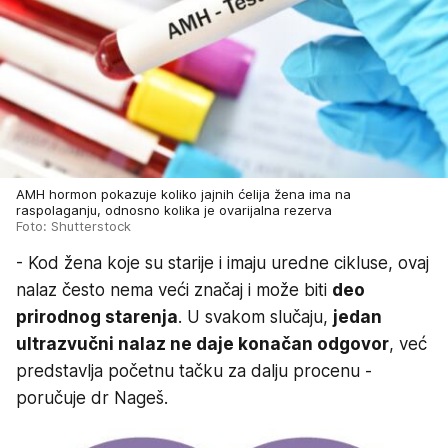
AMH hormon pokazuje koliko jajnih ćelija žena ima na
raspolaganju, odnosno kolika je ovarijalna rezerva
Foto: Shutterstock
- Kod žena koje su starije i imaju uredne cikluse, ovaj
nalaz često nema veći značaj i može biti
deo
prirodnog starenja
. U svakom slučaju,
jedan
ultrazvučni nalaz ne daje konačan odgovor
, već
predstavlja početnu tačku za dalju procenu -
poručuje dr Nageš.