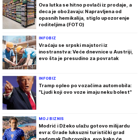
Ova lutka se hitno povlači iz prodaje, a
deca je obožavaju: Napravljena od
opasnih hemikalija, stiglo upozorenje
roditeljima (FOTO)
INFOBIZ
Vraćaju se srpski majstori iz
inostranstva: Veće dnevnice u Austriji,
evo šta je presudino za povratak
INFOBIZ
Tramp opleo po vozačima automobila:
"Ljudi koji ovo voze imaju neku bolest"
MOJ BIZNIS
Modrić i Džeko ulažu gotovo milijardu
evra: Grade luksuzni turistički grad
nadomak Dubrovnika, evo kako će