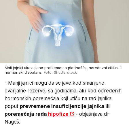
Mali jajnici ukazuju na probleme sa plodnošću, neredovni ciklusi ili
hormonski disbalans
Foto: Shutterstock
- Manji jajnici mogu da se jave kod smanjene
ovarijalne rezerve, sa godinama, ali i kod određenih
hormonskih poremećaja koji utiču na rad jajnika,
poput
prevremene insuficijencije jajnika ili
poremećaja rada
hipofize
- objašnjava dr
Nageš.