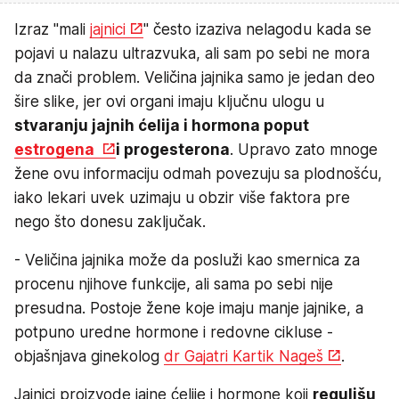
Izraz "mali
jajnici
" često izaziva nelagodu kada se
pojavi u nalazu ultrazvuka, ali sam po sebi ne mora
da znači problem. Veličina jajnika samo je jedan deo
šire slike, jer ovi organi imaju ključnu ulogu u
stvaranju jajnih ćelija i hormona poput
estrogena
i progesterona
. Upravo zato mnoge
žene ovu informaciju odmah povezuju sa plodnošću,
iako lekari uvek uzimaju u obzir više faktora pre
nego što donesu zaključak.
- Veličina jajnika može da posluži kao smernica za
procenu njihove funkcije, ali sama po sebi nije
presudna. Postoje žene koje imaju manje jajnike, a
potpuno uredne hormone i redovne cikluse -
objašnjava ginekolog
dr Gajatri Kartik Nageš
.
Jajnici proizvode jajne ćelije i hormone koji
regulišu