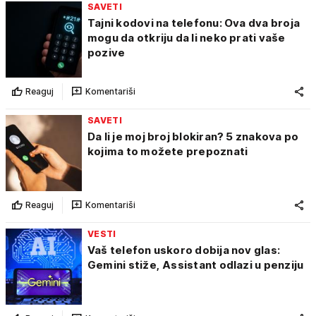
SAVETI
Tajni kodovi na telefonu: Ova dva broja
mogu da otkriju da li neko prati vaše
pozive
Reaguj
Komentariši
SAVETI
Da li je moj broj blokiran? 5 znakova po
kojima to možete prepoznati
Reaguj
Komentariši
VESTI
Vaš telefon uskoro dobija nov glas:
Gemini stiže, Assistant odlazi u penziju