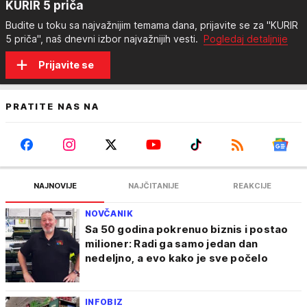
KURIR 5 priča
Budite u toku sa najvažnijim temama dana, prijavite se za "KURIR
5 priča", naš dnevni izbor najvažnijih vesti.
Pogledaj detaljnije
Prijavite se
PRATITE NAS NA
NAJNOVIJE
NAJČITANIJE
REAKCIJE
NOVČANIK
Sa 50 godina pokrenuo biznis i postao
milioner: Radi ga samo jedan dan
nedeljno, a evo kako je sve počelo
INFOBIZ