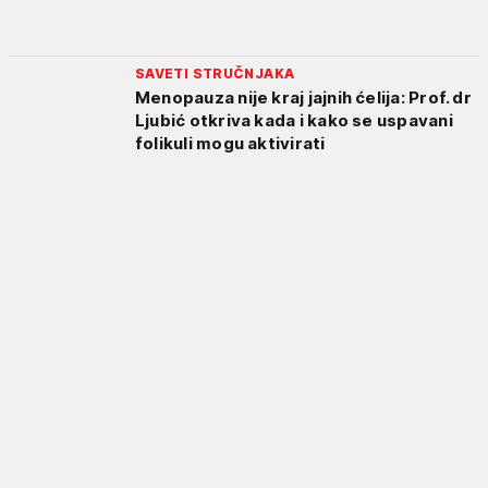
SAVETI STRUČNJAKA
Menopauza nije kraj jajnih ćelija: Prof. dr
Ljubić otkriva kada i kako se uspavani
folikuli mogu aktivirati