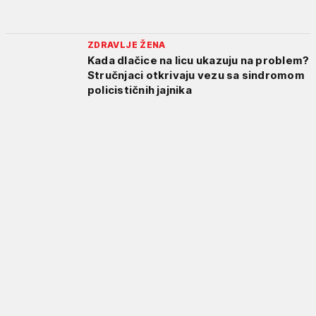
ZDRAVLJE ŽENA
Kada dlačice na licu ukazuju na problem?
Stručnjaci otkrivaju vezu sa sindromom
policističnih jajnika