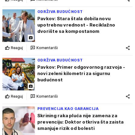
ODRŽIVA BUDUĆNOST
Pavkov: Stara štala dobila novu
upotrebnu vrednost - Reciklažno
dvorište sa kompostanom
Reaguj
Komentariši
ODRŽIVA BUDUĆNOST
Pavkov: Primer odgovornog razvoja -
novi zeleni kilometri za sigurnu
budućnost
Reaguj
Komentariši
PREVENCIJA KAO GARANCIJA
Skrining raka pluća nije zamena za
prevenciju: Doktor otkriva šta zaista
smanjuje rizik od bolesti