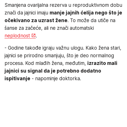
Smanjena ovarijalna rezerva u reproduktivnom dobu
znači da jajnici imaju
manje jajnih ćelija nego što je
očekivano za uzrast žene
. To može da utiče na
šanse za začeće, ali ne znači automatski
neplodnost
.
- Godine takođe igraju važnu ulogu. Kako žena stari,
jajnici se prirodno smanjuju, što je deo normalnog
procesa. Kod mlađih žena, međutim,
izrazito mali
jajnici su signal da je potrebno dodatno
ispitivanje
- napominje doktorka.