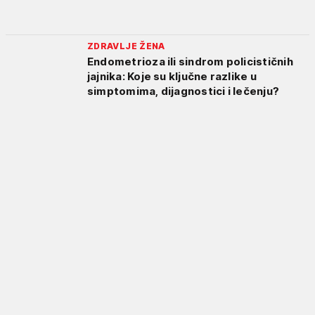
ZDRAVLJE ŽENA
Endometrioza ili sindrom policističnih
jajnika: Koje su ključne razlike u
simptomima, dijagnostici i lečenju?