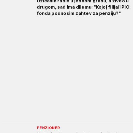
Užičanin radio u jednom gradu, a živeo u
drugom, sad ima dilemu: "Kojoj filijali PIO
fonda podnosim zahtev za penziju?"
PENZIONER