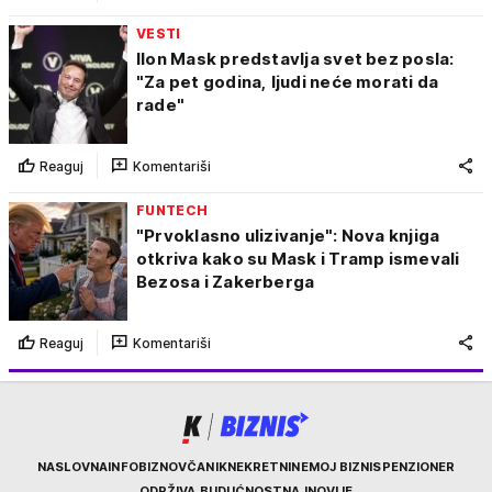
VESTI
Ilon Mask predstavlja svet bez posla:
"Za pet godina, ljudi neće morati da
rade"
Reaguj
Komentariši
FUNTECH
"Prvoklasno ulizivanje": Nova knjiga
otkriva kako su Mask i Tramp ismevali
Bezosa i Zakerberga
Reaguj
Komentariši
Kurir
NASLOVNA
INFOBIZ
NOVČANIK
NEKRETNINE
MOJ BIZNIS
PENZIONER
ODRŽIVA BUDUĆNOST
NAJNOVIJE