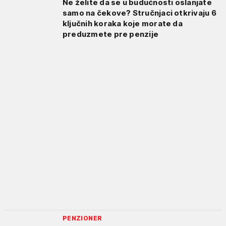
Ne želite da se u budućnosti oslanjate
samo na čekove? Stručnjaci otkrivaju 6
ključnih koraka koje morate da
preduzmete pre penzije
PENZIONER