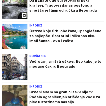
Da li znate gde su letovali srpski
kraljevi: Tragovi i danas postoje, a
smeštaj jeftiniji od ručka u Beogradu
INFOBIZ
Ostrvo koje Srbi obožavaju proglašeno
za najlepše: Santorini i Mikonos nisu
imali šanse - evo i zašto
NOVČANIK
Veći stan, a niži troškovi: Evo kako je to
moguće čak i u Beogradu
INFOBIZ
Crveni alarm na granici sa Srbijom:
Počela ograničenja korišćenja vode za
piće u stotinama naselja