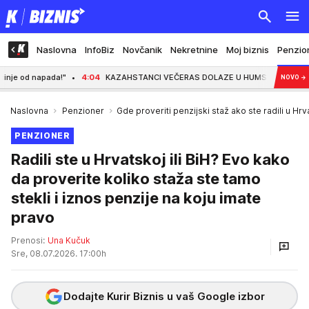
Naslovna
InfoBiz
Novčanik
Nekretnine
Moj biznis
Penzio
pada!"
4:04
KAZAHSTANCI VEČERAS DOLAZE U HUMSKU, CRNO-BELI MORAJU DA
NOVO
→
Naslovna
Penzioner
Gde proveriti penzijski staž ako ste radili u Hrv
PENZIONER
Radili ste u Hrvatskoj ili BiH? Evo kako
da proverite koliko staža ste tamo
stekli i iznos penzije na koju imate
pravo
Prenosi:
Una Kučuk
Sre, 08.07.2026. 17:00h
Dodajte Kurir Biznis u vaš Google izbor