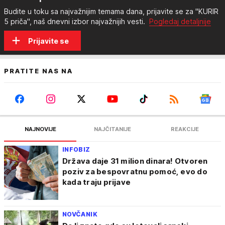
Budite u toku sa najvažnijim temama dana, prijavite se za "KURIR
5 priča", naš dnevni izbor najvažnijih vesti.
Pogledaj detaljnije
Prijavite se
PRATITE NAS NA
NAJNOVIJE
NAJČITANIJE
REAKCIJE
INFOBIZ
Država daje 31 milion dinara! Otvoren
poziv za bespovratnu pomoć, evo do
kada traju prijave
NOVČANIK