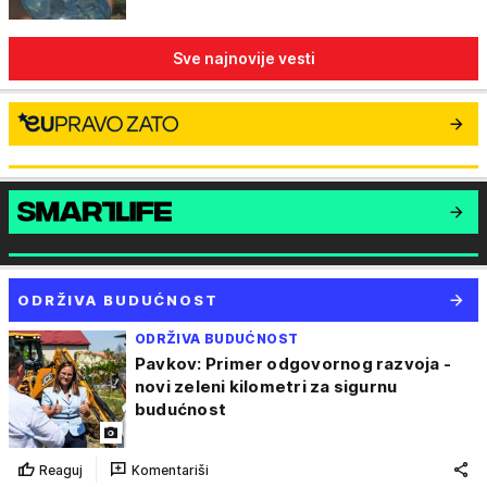
Sve najnovije vesti
ODRŽIVA BUDUĆNOST
ODRŽIVA BUDUĆNOST
Pavkov: Primer odgovornog razvoja -
novi zeleni kilometri za sigurnu
budućnost
Reaguj
Komentariši