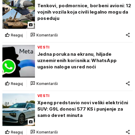
Tenkovi, podmornice, borbeni avioni: 12
vojnih vozila koja civili legalno mogu da
poseduju
Reaguj
Komentariši
VESTI
Jedna poruka na ekranu, hiljade
uznemirenih korisnika: WhatsApp
ugasio naloge usred noći
Reaguj
Komentariši
VESTI
Xpeng predstavio novi veliki električni
SUV: G9L donosi 577 KS i punjenje za
samo devet minuta
Reaguj
Komentariši