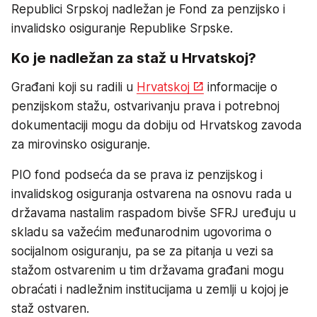
Republici Srpskoj nadležan je Fond za penzijsko i
invalidsko osiguranje Republike Srpske.
Ko je nadležan za staž u Hrvatskoj?
Građani koji su radili u
Hrvatskoj
informacije o
penzijskom stažu, ostvarivanju prava i potrebnoj
dokumentaciji mogu da dobiju od Hrvatskog zavoda
za mirovinsko osiguranje.
PIO fond podseća da se prava iz penzijskog i
invalidskog osiguranja ostvarena na osnovu rada u
državama nastalim raspadom bivše SFRJ uređuju u
skladu sa važećim međunarodnim ugovorima o
socijalnom osiguranju, pa se za pitanja u vezi sa
stažom ostvarenim u tim državama građani mogu
obraćati i nadležnim institucijama u zemlji u kojoj je
staž ostvaren.