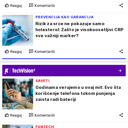
Reaguj
Komentariši
PREVENCIJA KAO GARANCIJA
Rizik za srce ne pokazuje samo
holesterol: Zašto je visokoosetljivi CRP
sve važniji marker?
Reaguj
Komentariši
SAVETI
Godinama verujemo u ovaj mit: Evo šta
korišćenje telefona tokom punjenja
zaista radi bateriji
Reaguj
Komentariši
FUNTECH