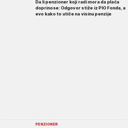
Da li penzioner koji radi mora da plaća
doprinose: Odgovor stiže iz PIO Fonda, a
evo kako to utiče na visinu penzije
PENZIONER