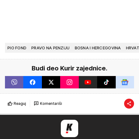
PIO FOND
PRAVO NA PENZIJU
BOSNA I HERCEGOVINA
HRVA
Budi deo Kurir zajednice.
Reaguj
Komentariši