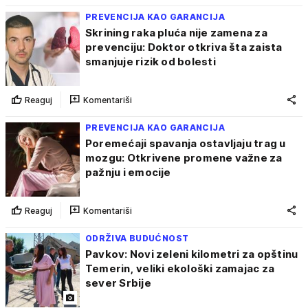
PREVENCIJA KAO GARANCIJA
Skrining raka pluća nije zamena za
prevenciju: Doktor otkriva šta zaista
smanjuje rizik od bolesti
Reaguj
Komentariši
PREVENCIJA KAO GARANCIJA
Poremećaji spavanja ostavljaju trag u
mozgu: Otkrivene promene važne za
pažnju i emocije
Reaguj
Komentariši
ODRŽIVA BUDUĆNOST
Pavkov: Novi zeleni kilometri za opštinu
Temerin, veliki ekološki zamajac za
sever Srbije