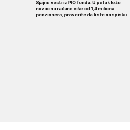
Sjajne vesti iz PIO fonda: U petak leže
novac na račune više od 1,4 miliona
penzionera, proverite da li ste na spisku