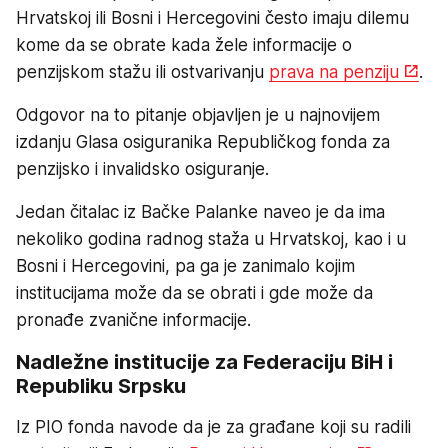
Hrvatskoj ili Bosni i Hercegovini često imaju dilemu
kome da se obrate kada žele informacije o
penzijskom stažu ili ostvarivanju
prava na penziju
.
Odgovor na to pitanje objavljen je u najnovijem
izdanju Glasa osiguranika Republičkog fonda za
penzijsko i invalidsko osiguranje.
Jedan čitalac iz Bačke Palanke naveo je da ima
nekoliko godina radnog staža u Hrvatskoj, kao i u
Bosni i Hercegovini, pa ga je zanimalo kojim
institucijama može da se obrati i gde može da
pronađe zvanične informacije.
Nadležne institucije za Federaciju BiH i
Republiku Srpsku
Iz PIO fonda navode da je za građane koji su radili