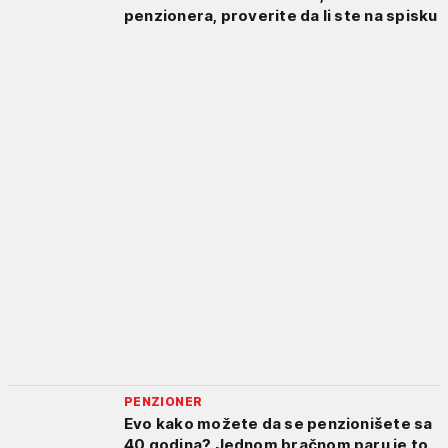
penzionera, proverite da li ste na spisku
PENZIONER
Evo kako možete da se penzionišete sa
40 godina? Jednom bračnom paru je to