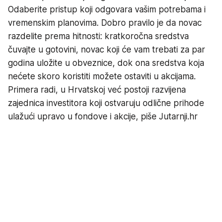
Odaberite pristup koji odgovara vašim potrebama i
vremenskim planovima. Dobro pravilo je da novac
razdelite prema hitnosti: kratkoročna sredstva
čuvajte u gotovini, novac koji će vam trebati za par
godina uložite u obveznice, dok ona sredstva koja
nećete skoro koristiti možete ostaviti u akcijama.
Primera radi, u Hrvatskoj već postoji razvijena
zajednica investitora koji ostvaruju odlične prihode
ulažući upravo u fondove i akcije, piše Jutarnji.hr