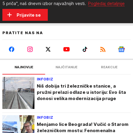
5 priča", naš dnevni izbor najvažnijih vesti.
Pogledaj detaljnije
Prijavite se
PRATITE NAS NA
NAJNOVIJE
NAJČITANIJE
REAKCIJE
INFOBIZ
Niš dobija tri železničke stanice, a
pružni prelazi odlaze u istoriju: Evo šta
donosi velika modernizacija pruge
INFOBIZ
Menjamo lice Beograda! Vučić o Starom
železničkom mostu: Fenomenalna