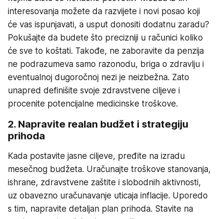
interesovanja možete da razvijete i novi posao koji
će vas ispunjavati, a usput donositi dodatnu zaradu?
Pokušajte da budete što precizniji u računici koliko
će sve to koštati. Takođe, ne zaboravite da penzija
ne podrazumeva samo razonodu, briga o zdravlju i
eventualnoj dugoročnoj nezi je neizbežna. Zato
unapred definišite svoje zdravstvene ciljeve i
procenite potencijalne medicinske troškove.
2. Napravite realan budžet i strategiju
prihoda
Kada postavite jasne ciljeve, pređite na izradu
mesečnog budžeta. Uračunajte troškove stanovanja,
ishrane, zdravstvene zaštite i slobodnih aktivnosti,
uz obavezno uračunavanje uticaja inflacije. Uporedo
s tim, napravite detaljan plan prihoda. Stavite na