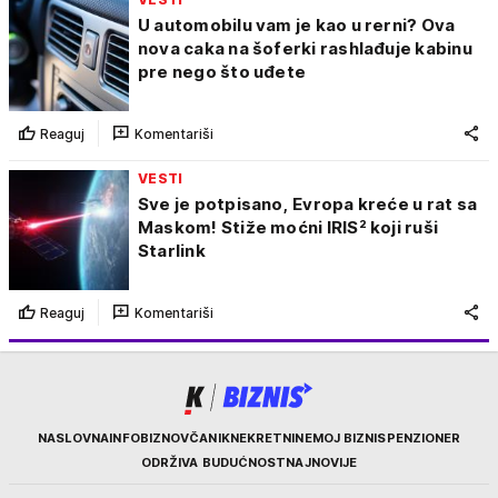
U automobilu vam je kao u rerni? Ova
nova caka na šoferki rashlađuje kabinu
pre nego što uđete
Reaguj
Komentariši
VESTI
Sve je potpisano, Evropa kreće u rat sa
Maskom! Stiže moćni IRIS² koji ruši
Starlink
Reaguj
Komentariši
Kurir
NASLOVNA
INFOBIZ
NOVČANIK
NEKRETNINE
MOJ BIZNIS
PENZIONER
ODRŽIVA BUDUĆNOST
NAJNOVIJE