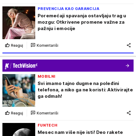
PREVENCIJA KAO GARANCIJA
Poremećaji spavanja ostavljaju trag u
mozgu: Otkrivene promene važne za
pažnju i emocije
Reaguj
Komentariši
MOBILNI
Svi imamo tajno dugme na poleđini
telefona, a niko ga ne koristi: Aktivirajte
ga odmah!
Reaguj
Komentariši
FUNTECH
Mesec nam više nije isti! Deo rakete