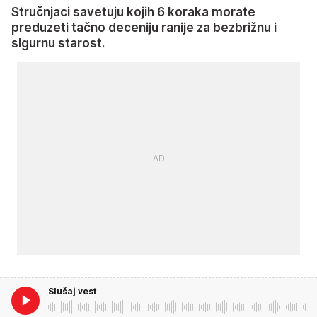
Stručnjaci savetuju kojih 6 koraka morate
preduzeti tačno deceniju ranije za bezbrižnu i
sigurnu starost.
Slušaj vest