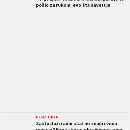
pošlo za rukom, evo šta savetuju
PENZIONER
Zašto duži radni staž ne znači i veću
penziju? Evo kako se obračunava iznos