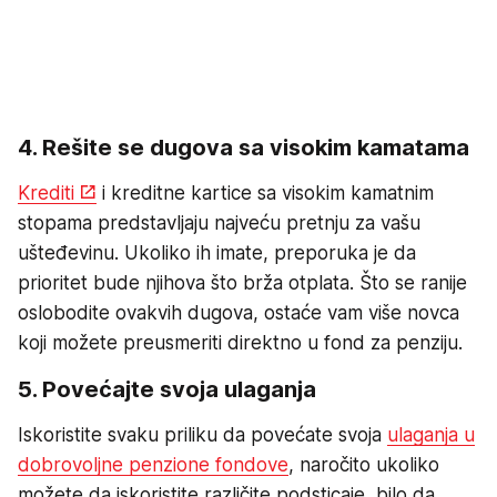
4. Rešite se dugova sa visokim kamatama
Krediti
i kreditne kartice sa visokim kamatnim
stopama predstavljaju najveću pretnju za vašu
ušteđevinu. Ukoliko ih imate, preporuka je da
prioritet bude njihova što brža otplata. Što se ranije
oslobodite ovakvih dugova, ostaće vam više novca
koji možete preusmeriti direktno u fond za penziju.
5. Povećajte svoja ulaganja
Iskoristite svaku priliku da povećate svoja
ulaganja u
dobrovoljne penzione fondove
, naročito ukoliko
možete da iskoristite različite podsticaje, bilo da