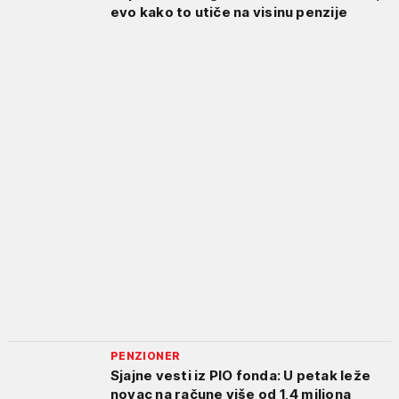
evo kako to utiče na visinu penzije
PENZIONER
Sjajne vesti iz PIO fonda: U petak leže
novac na račune više od 1,4 miliona