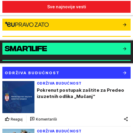
Sve najnovije vesti
ODRŽIVA BUDUĆNOST
ODRŽIVA BUDUĆNOST
Pokrenut postupak zaštite za Predeo
izuzetnih odlika „Mučanj“
Reaguj
Komentariši
ODRŽIVA BUDUĆNOST