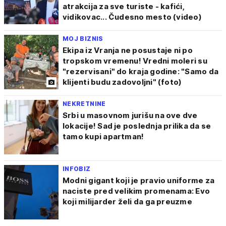
atrakcija za sve turiste - kafići,
vidikovac... Čudesno mesto (video)
MOJ BIZNIS
Ekipa iz Vranja ne posustaje ni po
tropskom vremenu! Vredni moleri su
"rezervisani" do kraja godine: "Samo da
klijenti budu zadovoljni" (foto)
NEKRETNINE
Srbi u masovnom jurišu na ove dve
lokacije! Sad je poslednja prilika da se
tamo kupi apartman!
INFOBIZ
Modni gigant koji je pravio uniforme za
naciste pred velikim promenama: Evo
koji milijarder želi da ga preuzme