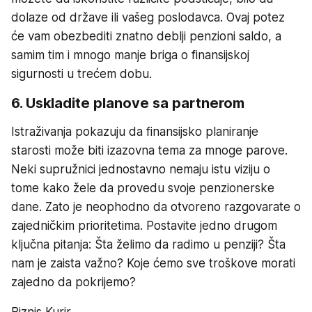
dolaze od države ili vašeg poslodavca. Ovaj potez
će vam obezbediti znatno deblji penzioni saldo, a
samim tim i mnogo manje briga o finansijskoj
sigurnosti u trećem dobu.
6. Uskladite planove sa partnerom
Istraživanja pokazuju da finansijsko planiranje
starosti može biti izazovna tema za mnoge parove.
Neki supružnici jednostavno nemaju istu viziju o
tome kako žele da provedu svoje penzionerske
dane. Zato je neophodno da otvoreno razgovarate o
zajedničkim prioritetima. Postavite jedno drugom
ključna pitanja: Šta želimo da radimo u penziji? Šta
nam je zaista važno? Koje ćemo sve troškove morati
zajedno da pokrijemo?
Biznis Kurir