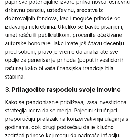
papir sve potencijalne izvore priliva novca: osnovnu
državnu penziju, ušteđevinu, sredstva iz
dobrovoljnih fondova, kao i moguće prihode od
izdavanja nekretnina. Ukoliko se bavite pisanjem,
umetnošću ili publicistikom, procenite očekivane
autorske honorare. Iako imate još čitavu deceniju
pred sobom, pravo je vreme da analizirate sve
opcije za generisanje prihoda (poput investicionih
računa) kako bi vaša finansijska tranzicija bila
stabilna.
3. Prilagodite raspodelu svoje imovine
Kako se penzionisanje približava, vaša investiciona
strategija mora da se menja. Pojedini stručnjaci
preporučuju prelazak na konzervativnija ulaganja s
godinama, dok drugi podsećaju da je ključno
zadržati prinose koji mogu da nadmaše inflaciju.