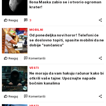
Ilona Maska zabio se i otvorio ogroman
krater!
Reaguj
3
MOBILNI
Od ponedeljka novi horor! Telefoni će
se doslovno topiti, spasite mobilni da ne
dobije "sunčanicu"
Reaguj
Komentariši
VESTI
Ne moraju da vam hakuju računar kako bi
otkrili vaše tajne: Upoznajte napade
bočnim kanalima
Reaguj
Komentariši
VESTI