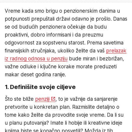
Vreme kada smo brigu o penzionerskim danima u
potpunosti prepuštali državi odavno je prošlo. Danas
se od budućih penzionera očekuje da budu
proaktivni, dobro informisani i da preuzmu
odgovornost za sopstvenu starost. Prema savetima
finansijskih stručnjaka, ukoliko želite da vaš
prelazak
iz radnog odnosa u penziju
bude miran i bezbrižan,
važne odluke i ključne korake morate preduzeti
makar deset godina ranije.
1. Definišite svoje ciljeve
Što ste bliže
penziji
, to je važnije da sanjarenje
pretvorite u konkretan plan. Razmislite detaljno o
tome kako želite da provodite svoje vreme. Da li su
u planu putovanja? Imate li hobije ili kreativne ideje
kojima biste se konačno posvetili? Možda iz tih