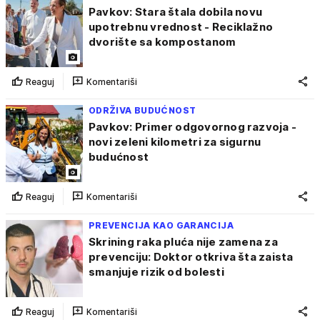
Pavkov: Stara štala dobila novu
upotrebnu vrednost - Reciklažno
dvorište sa kompostanom
Reaguj
Komentariši
ODRŽIVA BUDUĆNOST
Pavkov: Primer odgovornog razvoja -
novi zeleni kilometri za sigurnu
budućnost
Reaguj
Komentariši
PREVENCIJA KAO GARANCIJA
Skrining raka pluća nije zamena za
prevenciju: Doktor otkriva šta zaista
smanjuje rizik od bolesti
Reaguj
Komentariši