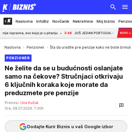
Naslovna
InfoBiz
Novčanik
Nekretnine
Moj biznis
Penzio
na, evo koja je u pitanju
3:48
JOŠ JEDAN PORTUGALAC OTIŠAO U SAUDIJSK
NOVO
→
Naslovna
Penzioner
Šta da uradite pre penzije kako ne biste brinuli
PENZIONER
Ne želite da se u budućnosti oslanjate
samo na čekove? Stručnjaci otkrivaju
6 ključnih koraka koje morate da
preduzmete pre penzije
Prenosi:
Una Kučuk
Sre, 08.07.2026. 7:30h
Dodajte Kurir Biznis u vaš Google izbor