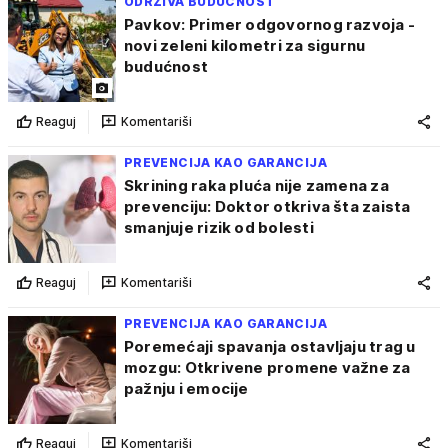
ODRŽIVA BUDUĆNOST
Pavkov: Primer odgovornog razvoja -
novi zeleni kilometri za sigurnu
budućnost
Reaguj
Komentariši
PREVENCIJA KAO GARANCIJA
Skrining raka pluća nije zamena za
prevenciju: Doktor otkriva šta zaista
smanjuje rizik od bolesti
Reaguj
Komentariši
PREVENCIJA KAO GARANCIJA
Poremećaji spavanja ostavljaju trag u
mozgu: Otkrivene promene važne za
pažnju i emocije
Reaguj
Komentariši