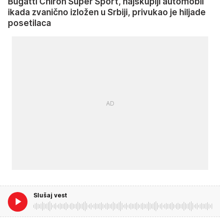
Bugatti Chiron Super Sport, najskuplji automobil
ikada zvanično izložen u Srbiji, privukao je hiljade
posetilaca
Slušaj vest