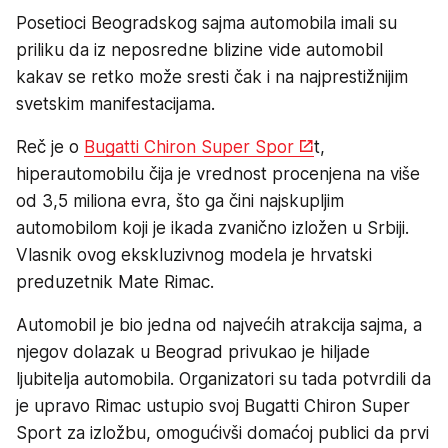
Posetioci Beogradskog sajma automobila imali su
priliku da iz neposredne blizine vide automobil
kakav se retko može sresti čak i na najprestižnijim
svetskim manifestacijama.
Reč je o
Bugatti Chiron Super Spor
t,
hiperautomobilu čija je vrednost procenjena na više
od 3,5 miliona evra, što ga čini najskupljim
automobilom koji je ikada zvanično izložen u Srbiji.
Vlasnik ovog ekskluzivnog modela je hrvatski
preduzetnik Mate Rimac.
Automobil je bio jedna od najvećih atrakcija sajma, a
njegov dolazak u Beograd privukao je hiljade
ljubitelja automobila. Organizatori su tada potvrdili da
je upravo Rimac ustupio svoj Bugatti Chiron Super
Sport za izložbu, omogućivši domaćoj publici da prvi