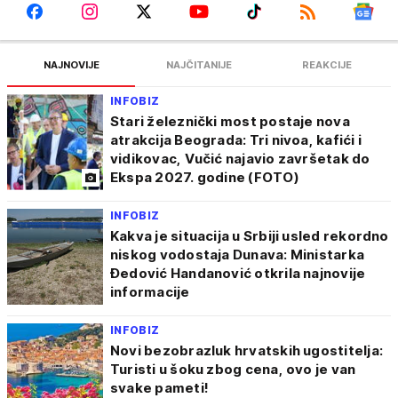
NAJNOVIJE
NAJČITANIJE
REAKCIJE
INFOBIZ
Stari železnički most postaje nova
atrakcija Beograda: Tri nivoa, kafići i
vidikovac, Vučić najavio završetak do
Ekspa 2027. godine (FOTO)
INFOBIZ
Kakva je situacija u Srbiji usled rekordno
niskog vodostaja Dunava: Ministarka
Đedović Handanović otkrila najnovije
informacije
INFOBIZ
Novi bezobrazluk hrvatskih ugostitelja:
Turisti u šoku zbog cena, ovo je van
svake pameti!