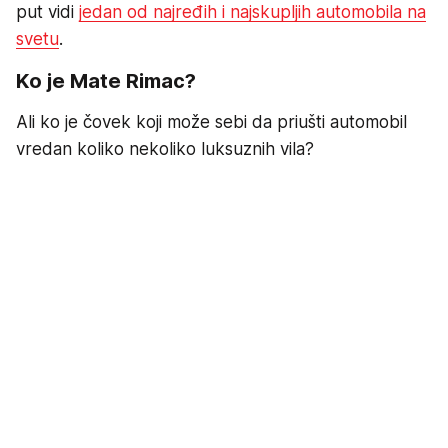
put vidi
jedan od najređih i najskupljih automobila na
svetu
.
Ko je Mate Rimac?
Ali ko je čovek koji može sebi da priušti automobil
vredan koliko nekoliko luksuznih vila?