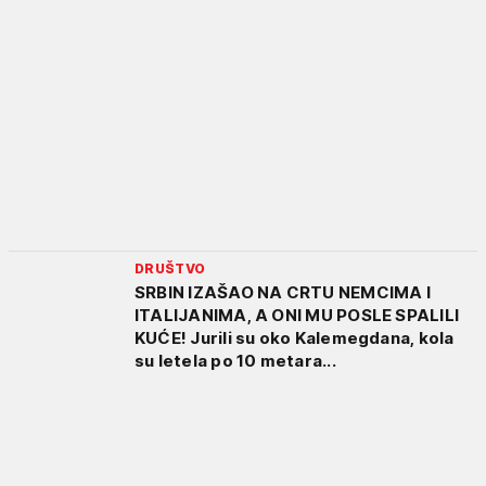
DRUŠTVO
SRBIN IZAŠAO NA CRTU NEMCIMA I
ITALIJANIMA, A ONI MU POSLE SPALILI
KUĆE! Jurili su oko Kalemegdana, kola
su letela po 10 metara...