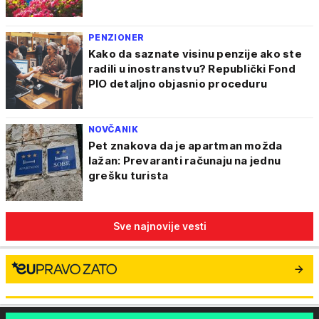
PENZIONER
Kako da saznate visinu penzije ako ste
radili u inostranstvu? Republički Fond
PIO detaljno objasnio proceduru
NOVČANIK
Pet znakova da je apartman možda
lažan: Prevaranti računaju na jednu
grešku turista
Sve najnovije vesti