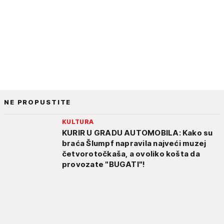
NE PROPUSTITE
KULTURA
KURIR U GRADU AUTOMOBILA: Kako su
braća Šlumpf napravila najveći muzej
četvorotočkaša, a ovoliko košta da
provozate "BUGATI"!