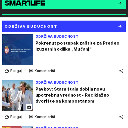
ODRŽIVA BUDUĆNOST
ODRŽIVA BUDUĆNOST
Pokrenut postupak zaštite za Predeo
izuzetnih odlika „Mučanj“
Reaguj
Komentariši
ODRŽIVA BUDUĆNOST
Pavkov: Stara štala dobila novu
upotrebnu vrednost - Reciklažno
dvorište sa kompostanom
Reaguj
Komentariši