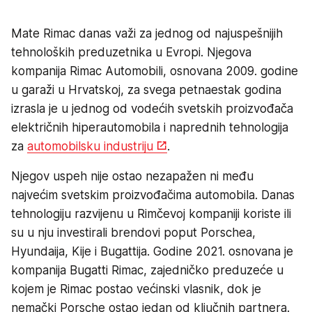
Mate Rimac danas važi za jednog od najuspešnijih
tehnoloških preduzetnika u Evropi. Njegova
kompanija Rimac Automobili, osnovana 2009. godine
u garaži u Hrvatskoj, za svega petnaestak godina
izrasla je u jednog od vodećih svetskih proizvođača
električnih hiperautomobila i naprednih tehnologija
za
automobilsku industriju
.
Njegov uspeh nije ostao nezapažen ni među
najvećim svetskim proizvođačima automobila. Danas
tehnologiju razvijenu u Rimčevoj kompaniji koriste ili
su u nju investirali brendovi poput Porschea,
Hyundaija, Kije i Bugattija. Godine 2021. osnovana je
kompanija Bugatti Rimac, zajedničko preduzeće u
kojem je Rimac postao većinski vlasnik, dok je
nemački Porsche ostao jedan od ključnih partnera.