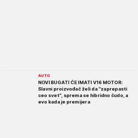
AUTO
NOVI BUGATI ĆE IMATI V16 MOTOR:
Slavni proizvođač želi da "zaprepasti
ceo svet", sprema se hibridno čudo, a
evo kada je premijera