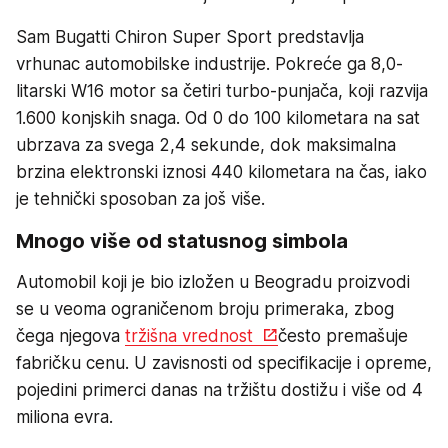
Sam Bugatti Chiron Super Sport predstavlja
vrhunac automobilske industrije. Pokreće ga 8,0-
litarski W16 motor sa četiri turbo-punjača, koji razvija
1.600 konjskih snaga. Od 0 do 100 kilometara na sat
ubrzava za svega 2,4 sekunde, dok maksimalna
brzina elektronski iznosi 440 kilometara na čas, iako
je tehnički sposoban za još više.
Mnogo više od statusnog simbola
Automobil koji je bio izložen u Beogradu proizvodi
se u veoma ograničenom broju primeraka, zbog
čega njegova
tržišna vrednost
često premašuje
fabričku cenu. U zavisnosti od specifikacije i opreme,
pojedini primerci danas na tržištu dostižu i više od 4
miliona evra.