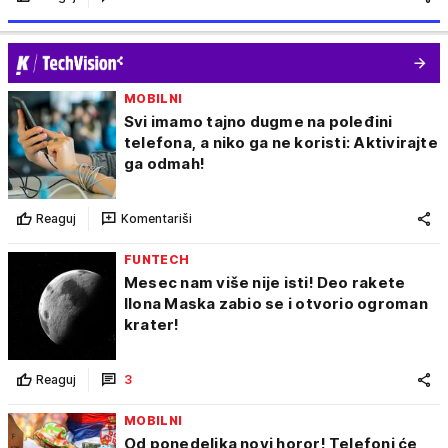
MOBILNI
Svi imamo tajno dugme na poleđini
telefona, a niko ga ne koristi: Aktivirajte
ga odmah!
Reaguj
Komentariši
FUNTECH
Mesec nam više nije isti! Deo rakete
Ilona Maska zabio se i otvorio ogroman
krater!
Reaguj
3
MOBILNI
Od ponedeljka novi horor! Telefoni će