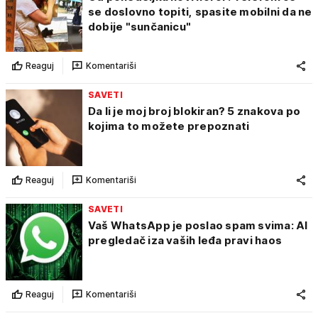
se doslovno topiti, spasite mobilni da ne
dobije "sunčanicu"
Reaguj
Komentariši
SAVETI
Da li je moj broj blokiran? 5 znakova po
kojima to možete prepoznati
Reaguj
Komentariši
SAVETI
Vaš WhatsApp je poslao spam svima: AI
pregledač iza vaših leđa pravi haos
Reaguj
Komentariši