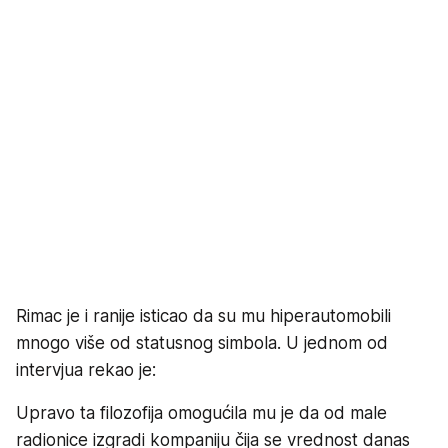
Rimac je i ranije isticao da su mu hiperautomobili
mnogo više od statusnog simbola. U jednom od
intervjua rekao je:
Upravo ta filozofija omogućila mu je da od male
radionice izgradi kompaniju čija se vrednost danas