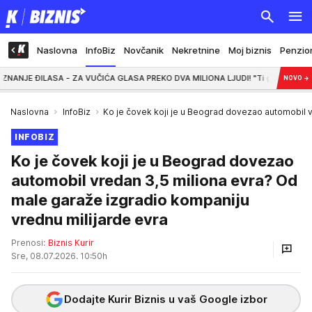
Naslovna
InfoBiz
Novčanik
Nekretnine
Moj biznis
Penzio
SA - ZA VUČIĆA GLASA PREKO DVA MILIONA LJUDI! "Ti glasovi neće nestati" (V
NOVO
→
Naslovna
InfoBiz
Ko je čovek koji je u Beograd dovezao automobil v
INFOBIZ
Ko je čovek koji je u Beograd dovezao
automobil vredan 3,5 miliona evra? Od
male garaže izgradio kompaniju
vrednu milijarde evra
Prenosi:
Biznis Kurir
Sre, 08.07.2026. 10:50h
Dodajte Kurir Biznis u vaš Google izbor