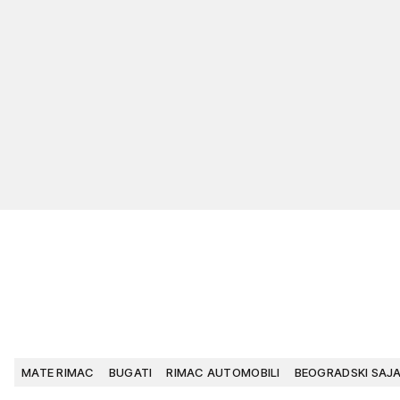
MATE RIMAC
BUGATI
RIMAC AUTOMOBILI
BEOGRADSKI SAJ