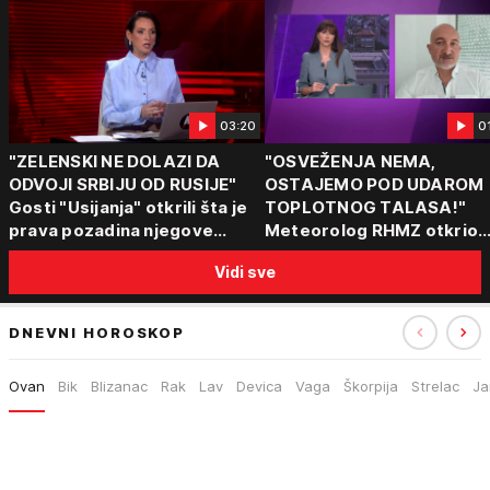
03:20
0
"ZELENSKI NE DOLAZI DA
"OSVEŽENJA NEMA,
ODVOJI SRBIJU OD RUSIJE"
OSTAJEMO POD UDAROM
Gosti "Usijanja" otkrili šta je
TOPLOTNOG TALASA!"
prava pozadina njegove
Meteorolog RHMZ otkrio
posete Beogradu
kakvo vreme nas čeka do
Vidi sve
kraja avgusta
DNEVNI HOROSKOP
Ovan
Bik
Blizanac
Rak
Lav
Devica
Vaga
Škorpija
Strelac
Ja