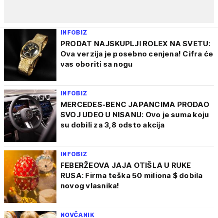
INFOBIZ
PRODAT NAJSKUPLJI ROLEX NA SVETU:
Ova verzija je posebno cenjena! Cifra će
vas oboriti sa nogu
INFOBIZ
MERCEDES-BENC JAPANCIMA PRODAO
SVOJ UDEO U NISANU: Ovo je suma koju
su dobili za 3,8 odsto akcija
INFOBIZ
FEBERŽEOVA JAJA OTIŠLA U RUKE
RUSA: Firma teška 50 miliona $ dobila
novog vlasnika!
NOVČANIK