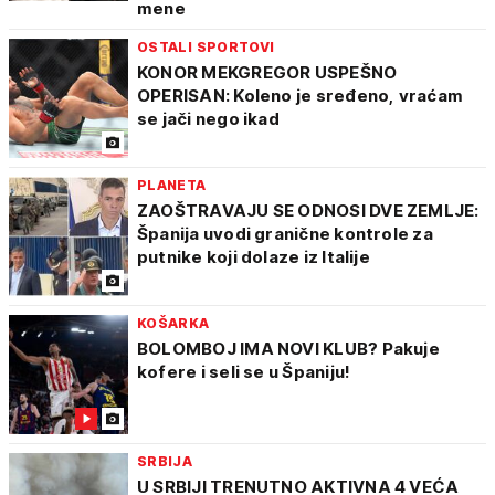
mene
OSTALI SPORTOVI
KONOR MEKGREGOR USPEŠNO
OPERISAN: Koleno je sređeno, vraćam
se jači nego ikad
PLANETA
ZAOŠTRAVAJU SE ODNOSI DVE ZEMLJE:
Španija uvodi granične kontrole za
putnike koji dolaze iz Italije
KOŠARKA
BOLOMBOJ IMA NOVI KLUB? Pakuje
kofere i seli se u Španiju!
SRBIJA
U SRBIJI TRENUTNO AKTIVNA 4 VEĆA