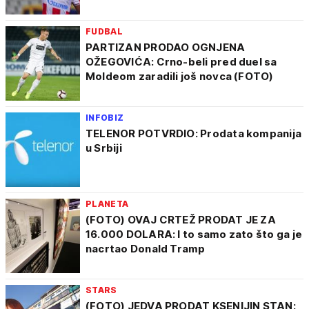
FUDBAL
PARTIZAN PRODAO OGNJENA
OŽEGOVIĆA: Crno-beli pred duel sa
Moldeom zaradili još novca (FOTO)
INFOBIZ
TELENOR POTVRDIO: Prodata kompanija
u Srbiji
PLANETA
(FOTO) OVAJ CRTEŽ PRODAT JE ZA
16.000 DOLARA: I to samo zato što ga je
nacrtao Donald Tramp
STARS
(FOTO) JEDVA PRODAT KSENIJIN STAN: