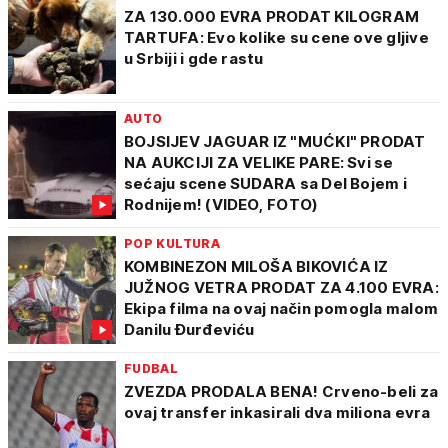
ZA 130.000 EVRA PRODAT KILOGRAM
TARTUFA: Evo kolike su cene ove gljive
u Srbiji i gde rastu
AUTO
BOJSIJEV JAGUAR IZ "MUĆKI" PRODAT
NA AUKCIJI ZA VELIKE PARE: Svi se
sećaju scene SUDARA sa Del Bojem i
Rodnijem! (VIDEO, FOTO)
POP KULTURA
KOMBINEZON MILOŠA BIKOVIĆA IZ
JUŽNOG VETRA PRODAT ZA 4.100 EVRA:
Ekipa filma na ovaj način pomogla malom
Danilu Đurđeviću
FUDBAL
ZVEZDA PRODALA BENA! Crveno-beli za
ovaj transfer inkasirali dva miliona evra