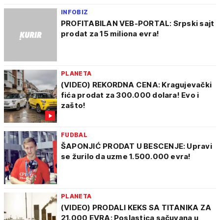
INFOBIZ
PROFITABILAN VEB-PORTAL: Srpski sajt
prodat za 15 miliona evra!
PLANETA
(VIDEO) REKORDNA CENA: Kragujevački
fića prodat za 300.000 dolara! Evo i
zašto!
FUDBAL
ŠAPONJIĆ PRODAT U BESCENJE: Upravi
se žurilo da uzme 1.500.000 evra!
PLANETA
(VIDEO) PRODALI KEKS SA TITANIKA ZA
21.000 EVRA: Poslastica sačuvana u