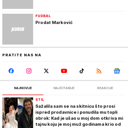
FUDBAL
Prodat Marković
PRATITE NAS NA
NAJNOVIJE
NAJČITANIJE
REAKCIJE
STIL
Sažalila sam se na skitnicu što prosi
ispred prodavnice i ponudila mu topli
obrok: Kad je ušao u moj dom otkriva mi
tajnu koju je moj muž godinama krio od