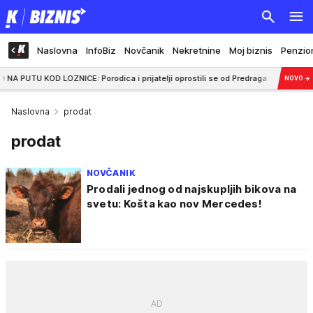
Naslovna
InfoBiz
Novčanik
Nekretnine
Moj biznis
Penzio
LOZNICE: Porodica i prijatelji oprostili se od Predraga (62)
22:25
EVO 
NOVO
→
Naslovna
prodat
prodat
NOVČANIK
Prodali jednog od najskupljih bikova na
svetu: Košta kao nov Mercedes!