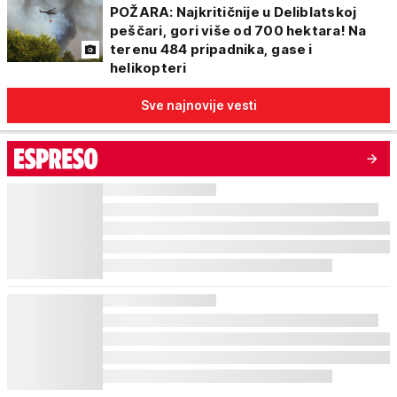
POŽARA: Najkritičnije u Deliblatskoj
peščari, gori više od 700 hektara! Na
terenu 484 pripadnika, gase i
helikopteri
Sve najnovije vesti