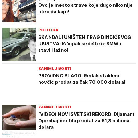
Ovo je mesto strave koje dugo niko nije
hteo da kupi!
POLITIKA
SKANDAL! UNIŠTEN TRAG ĐINĐIĆEVOG
UBISTVA: Iščupali sedište iz BMW i
stavili lažno!
ZANIMLJIVOSTI
PROVIDNO BLAGO: Redak stakleni
novčić prodat za čak 70.000 dolara!
ZANIMLJIVOSTI
(VIDEO) NOVI SVETSKI REKORD: Dijamant
Openhajmer blu prodat za 51,3 miliona
dolara