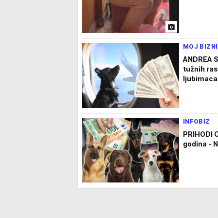
MOJ BIZN
ANDREA S
tužnih ra
ljubimaca 
INFOBIZ
PRIHODI 
godina - N