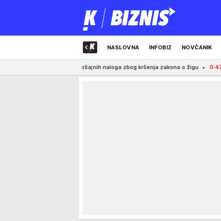
NASLOVNA
INFOBIZ
NOVČANIK
to 10 prekršajnih naloga zbog kršenja zakona o žigu
0:47
PUCANO NA VIL