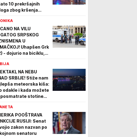
dato 10 prekršajnih
loga zbog kršenja
kona o žigu
ONIKA
CANO NA VILU
GATOG SRPSKOG
ZNISMENA U
MAČKOJ! Uhapšen Grk
) - dojurio na biciklu,
palio hice i pobegao, pa
BIJA
apšen
EKTAKL NA NEBU
NAD SRBIJE! Stiže nam
jlepša meteorska kiša:
o odakle i kada možete
 posmatrate stotine
ezda padalica
ANETA
ERIKA POOŠTRAVA
NKCIJE RUSIJI: Senat
vojio zakon nazvan po
kojnom senatoru