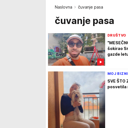
Naslovna
čuvanje pasa
čuvanje pasa
DRUŠTVO
"MESEČNO
šokirao S
gazde let
MOJ BIZN
SVE ŠTO Z
posvetila