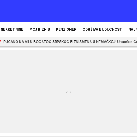
NEKRETNINE
MOJ BIZNIS
PENZIONER
ODRŽIVA BUDUĆNOST
NAJ
U BOGATOG SRPSKOG BIZNISMENA U NEMAČKOJ! Uhapšen Grk (22) - dojurio na bi