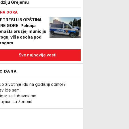
ndziju Grejemu
NA GORA
ETRESI U 5 OPŠTINA
NE GORE: Policija
onašla oružje, municiju
drogu, više osoba pod
tragom
Sve najnovije vesti
C DANA
ko životinje idu na godišnji odmor?
Lav ide sam
igar sa ljubavnicom
Majmun sa ženom!