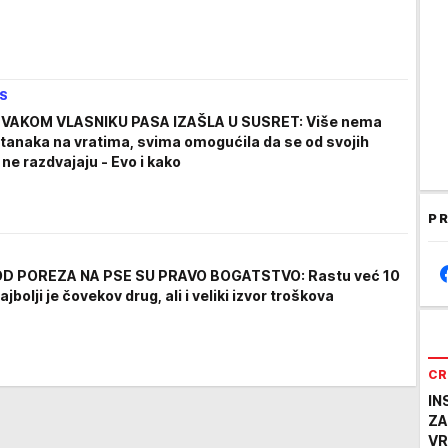
IS
VAKOM VLASNIKU PASA IZAŠLA U SUSRET: Više nema
stanaka na vratima, svima omogućila da se od svojih
ne razdvajaju - Evo i kako
PR
OD POREZA NA PSE SU PRAVO BOGATSTVO: Rastu već 10
ajbolji je čovekov drug, ali i veliki izvor troškova
CR
IN
ZA
VR