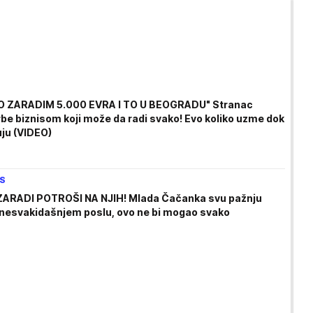
 ZARADIM 5.000 EVRA I TO U BEOGRADU" Stranac
rbe biznisom koji može da radi svako! Evo koliko uzme dok
uju (VIDEO)
IS
ARADI POTROŠI NA NJIH! Mlada Čačanka svu pažnju
 nesvakidašnjem poslu, ovo ne bi mogao svako