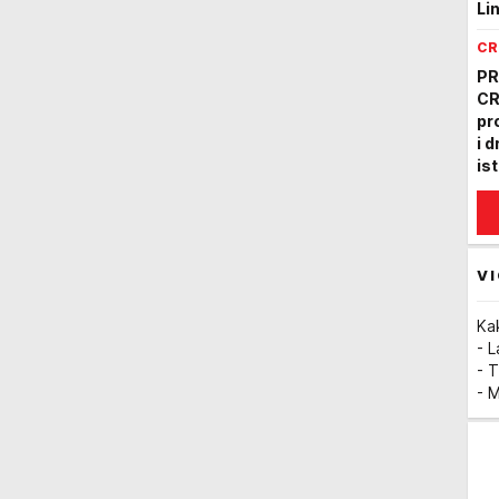
Li
CR
PR
CR
pr
i 
is
VI
Ka
- 
- T
- 