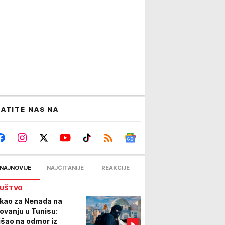
ATITE NAS NA
NAJNOVIJE
NAJČITANIJE
REAKCIJE
UŠTVO
kao za Nenada na
tovanju u Tunisu:
išao na odmor iz