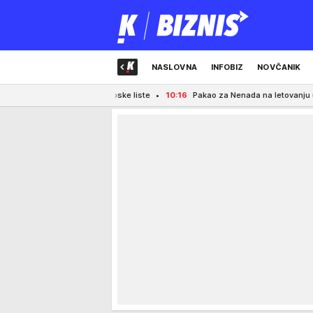
NASLOVNA
INFOBIZ
NOVČANIK
inalizacija Srpske liste
10:16
Pakao za Nenada na letovanju u Tunisu: Otiša