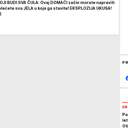
JI BUDI SVA ČULA: Ovaj DOMAĆI začin morate napraviti
Volećete sva JELA u koja ga stavite! EKSPLOZIJA UKUSA!
)
PR
DR
Pa
le
Ot