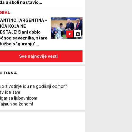
da u školi nastavio
VAVI PIR, pucao na
DBAL
stavnike i đake!
OTO/VIDEO)
FANTINO I ARGENTINA -
IČA KOJA NE
ESTAJE! Đani dobio
ćnog saveznika, stare
tužbe o "guranju"
učosa ponovo
jekuju!
Sve najnovije vesti
C DANA
ko životinje idu na godišnji odmor?
Lav ide sam
igar sa ljubavnicom
Majmun sa ženom!