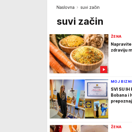
Naslovna
suvi začin
suvi začin
ŽENA
Napravite
zdraviju 
MOJ BIZN
SVI SU IH
Bobana i I
prepozna
ŽENA