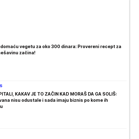
 domaću vegetu za oko 300 dinara: Provereni recept za
mešavinu začina!
IS
 PITALI, KAKAV JE TO ZAČIN KAD MORAŠ DA GA SOLIŠ:
vana nisu odustale i sada imaju biznis po kome ih
ju