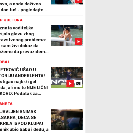
ova, a onda doživeo
adan tuš - pogledajte
akle su mu nestale
P KULTURA
re
znata voditeljka
rijala glavu zbog
ravstvenog problema:
a sam živi dokaz da
žemo da prevaziđemo
aku traumu"
DBAL
ETKOVIĆ UŠAO U
TORIJU ANDERLEHTA!
stigao najbrži gol
ada, ali mu to NIJE LIČNI
KORD: Podatak za
riku verovali ili ne -
ANETA
bin pogađao još ranije!
JAVLJEN SNIMAK
SAKRA, DECA SE
KRILA ISPOD KLUPA!
enik ubio babu i dedu, a