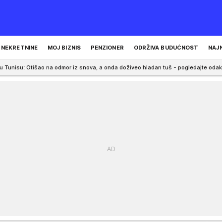
NEKRETNINE
MOJ BIZNIS
PENZIONER
ODRŽIVA BUDUĆNOST
NAJ
o na odmor iz snova, a onda doživeo hladan tuš - pogledajte odakle su mu nesta