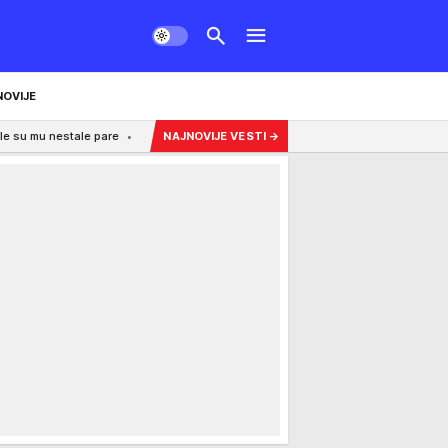
NOVIJE
le pare
10:12
Poznata voditeljka obrijala glavu zbog zdravstvenog problema
NAJNOVIJE VESTI
→