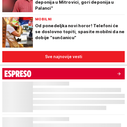
deponija u Mitrovici, gori deponija u
Palanci"
MOBILNI
Od ponedeljka novi horor! Telefoni će
se doslovno topiti, spasite mobilni da ne
dobije "sunčanicu"
Sve najnovije vesti