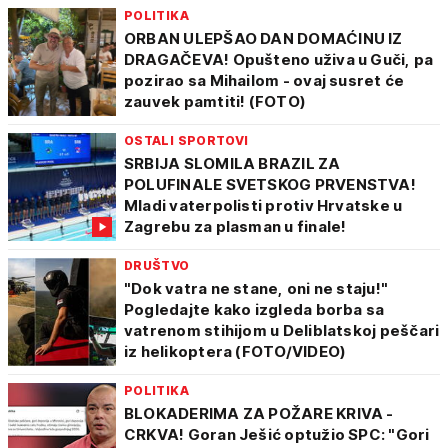
POLITIKA
ORBAN ULEPŠAO DAN DOMAĆINU IZ
DRAGAČEVA! Opušteno uživa u Guči, pa
pozirao sa Mihailom - ovaj susret će
zauvek pamtiti! (FOTO)
OSTALI SPORTOVI
SRBIJA SLOMILA BRAZIL ZA
POLUFINALE SVETSKOG PRVENSTVA!
Mladi vaterpolisti protiv Hrvatske u
Zagrebu za plasman u finale!
DRUŠTVO
"Dok vatra ne stane, oni ne staju!"
Pogledajte kako izgleda borba sa
vatrenom stihijom u Deliblatskoj peščari
iz helikoptera (FOTO/VIDEO)
POLITIKA
BLOKADERIMA ZA POŽARE KRIVA -
CRKVA! Goran Ješić optužio SPC: "Gori