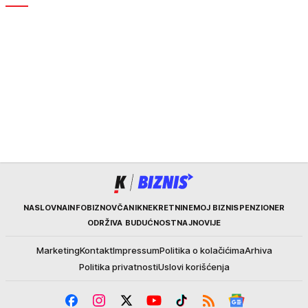
Kurir
NASLOVNA
INFOBIZ
NOVČANIK
NEKRETNINE
MOJ BIZNIS
PENZIONER
ODRŽIVA BUDUĆNOST
NAJNOVIJE
Marketing
Kontakt
Impressum
Politika o kolačićima
Arhiva
Politika privatnosti
Uslovi korišćenja