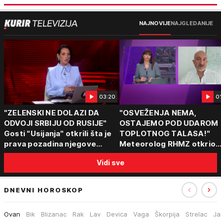
NAJNOVIJE
NAJGLEDANIJE
03:20
0
"ZELENSKI NE DOLAZI DA
"OSVEŽENJA NEMA,
ODVOJI SRBIJU OD RUSIJE"
OSTAJEMO POD UDAROM
Gosti "Usijanja" otkrili šta je
TOPLOTNOG TALASA!"
prava pozadina njegove
Meteorolog RHMZ otkrio
posete Beogradu
kakvo vreme nas čeka do
Vidi sve
kraja avgusta
DNEVNI HOROSKOP
Ovan
Bik
Blizanac
Rak
Lav
Devica
Vaga
Škorpija
Strelac
Ja