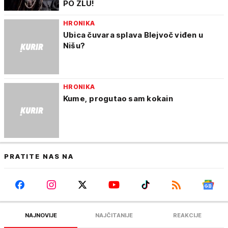
PO ZLU!
HRONIKA
Ubica čuvara splava Blejvoč viđen u
Nišu?
HRONIKA
Kume, progutao sam kokain
PRATITE NAS NA
NAJNOVIJE
NAJČITANIJE
REAKCIJE