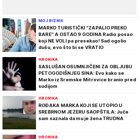
MOJ BIZNIS
MARKO TURISTIČKI "ZAPALIO PREKO
BARE" A OSTAO 9 GODINA Radio posao
koji NE VOLI pa presekao! Sad ogolio
dušu, evo što bi se VRATIO
HRONIKA
SASLUŠAN OSUMNJIČENI ZA OBLJUBU
PETOGODIŠNJEG SINA: Evo kako se
Marko iz Sremske Mitrovice branio pred
sudijom
HRONIKA
ROĐAKA MARKA KOJI SE UTOPIO U
SREBRNOM JEZERU SAOPŠTILA: Juče
sam saznala da mu je žena TRUDNA
HRONIKA