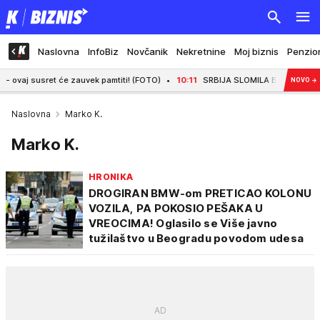
Naslovna
InfoBiz
Novčanik
Nekretnine
Moj biznis
Penzio
 susret će zauvek pamtiti! (FOTO)
10:11
SRBIJA SLOMILA BRAZIL ZA POLUFIN
NOVO
→
Naslovna
Marko K.
Marko K.
HRONIKA
DROGIRAN BMW-om PRETICAO KOLONU
VOZILA, PA POKOSIO PEŠAKA U
VREOCIMA! Oglasilo se Više javno
tužilaštvo u Beogradu povodom udesa