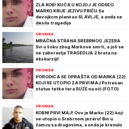
ZLA KOB! KUĆA U KOJOJ JE ODSEO
MARKO KRIJE JEZIVU PRIČU Sa
devojkom planirao SLAVLJE, a onda se
desila tragedija
HRONIKA
MRAČNA STRANA SREBRNOG JEZERA
Svi u šoku zbog Markove smrti, a još se
ne zaboravlja TRAGEDIJA 2 brata na
ekskurziji!
HRONIKA
PORODICA SE OPRAŠTA OD MARKA (22)
KOJI SE UTOPIO ZA PRVI MAJ Potresan
status tetke tera SUZE na oči (FOTO)
HRONIKA
KOBNI PRVI MAJ! Ovo je Marko (22) koji
se utopio u Srebrnom jezeru! Bio u
čamcu sa drugovima, a onda je krenulo