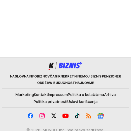
Kurir
NASLOVNA
INFOBIZ
NOVČANIK
NEKRETNINE
MOJ BIZNIS
PENZIONER
ODRŽIVA BUDUĆNOST
NAJNOVIJE
Marketing
Kontakt
Impressum
Politika o kolačićima
Arhiva
Politika privatnosti
Uslovi korišćenja
© 2026. MONDO, Inc. Sva prava zadržana.