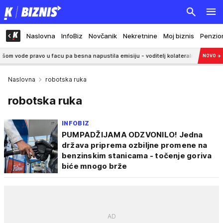
Naslovna
InfoBiz
Novčanik
Nekretnine
Moj biznis
Penzio
ravo u facu pa besna napustila emisiju - voditelj kolateralna šteta (VIDEO
NOVO
→
Naslovna
robotska ruka
robotska ruka
INFOBIZ
PUMPADŽIJAMA ODZVONILO! Jedna
država priprema ozbiljne promene na
benzinskim stanicama - točenje goriva
biće mnogo brže