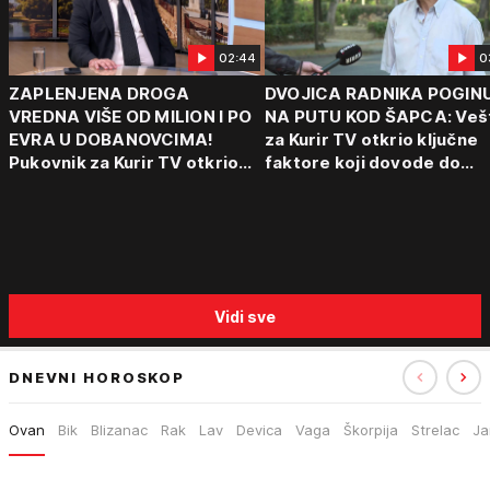
02:44
0
ZAPLENJENA DROGA
DVOJICA RADNIKA POGIN
VREDNA VIŠE OD MILION I PO
NA PUTU KOD ŠAPCA: Veš
EVRA U DOBANOVCIMA!
za Kurir TV otkrio ključne
Pukovnik za Kurir TV otkrio
faktore koji dovode do
kako funkcionišu kriminalne
tragedija: "Vozaču može d
grupe: "Važno je otkriti ceo
padne mrak na oči od umo
lanac"
Vidi sve
DNEVNI HOROSKOP
Ovan
Bik
Blizanac
Rak
Lav
Devica
Vaga
Škorpija
Strelac
Ja