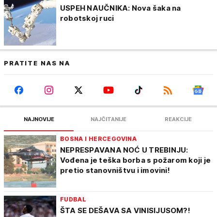
USPEH NAUČNIKA: Nova šaka na
robotskoj ruci
PRATITE NAS NA
NAJNOVIJE
NAJČITANIJE
REAKCIJE
BOSNA I HERCEGOVINA
NEPRESPAVANA NOĆ U TREBINJU:
Vođena je teška borba s požarom koji je
pretio stanovništvu i imovini!
FUDBAL
ŠTA SE DEŠAVA SA VINISIJUSOM?!