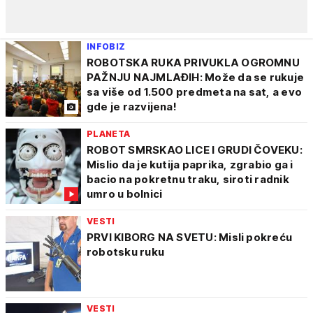
INFOBIZ
ROBOTSKA RUKA PRIVUKLA OGROMNU
PAŽNJU NAJMLAĐIH: Može da se rukuje
sa više od 1.500 predmeta na sat, a evo
gde je razvijena!
PLANETA
ROBOT SMRSKAO LICE I GRUDI ČOVEKU:
Mislio da je kutija paprika, zgrabio ga i
bacio na pokretnu traku, siroti radnik
umro u bolnici
VESTI
PRVI KIBORG NA SVETU: Misli pokreću
robotsku ruku
VESTI