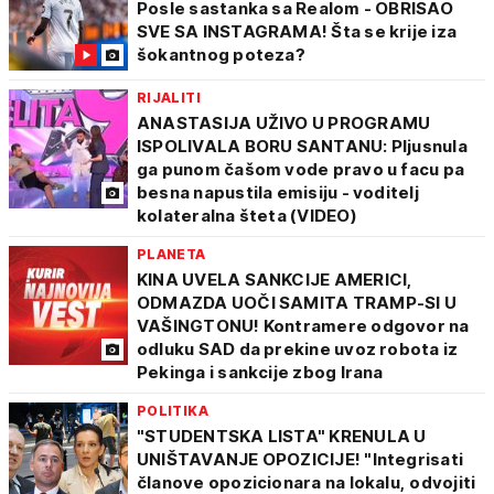
Posle sastanka sa Realom - OBRISAO
SVE SA INSTAGRAMA! Šta se krije iza
šokantnog poteza?
RIJALITI
ANASTASIJA UŽIVO U PROGRAMU
ISPOLIVALA BORU SANTANU: Pljusnula
ga punom čašom vode pravo u facu pa
besna napustila emisiju - voditelj
kolateralna šteta (VIDEO)
PLANETA
KINA UVELA SANKCIJE AMERICI,
ODMAZDA UOČI SAMITA TRAMP-SI U
VAŠINGTONU! Kontramere odgovor na
odluku SAD da prekine uvoz robota iz
Pekinga i sankcije zbog Irana
POLITIKA
"STUDENTSKA LISTA" KRENULA U
UNIŠTAVANJE OPOZICIJE! "Integrisati
članove opozicionara na lokalu, odvojiti