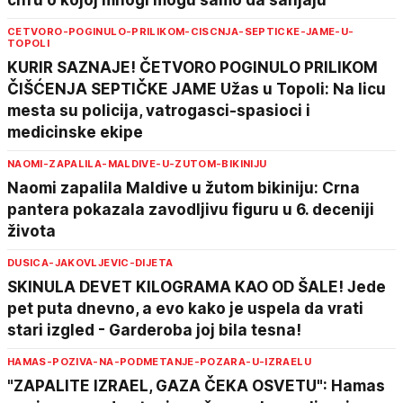
cifru o kojoj mnogi mogu samo da sanjaju
CETVORO-POGINULO-PRILIKOM-CISCNJA-SEPTICKE-JAME-U-
TOPOLI
KURIR SAZNAJE! ČETVORO POGINULO PRILIKOM
ČIŠĆENJA SEPTIČKE JAME Užas u Topoli: Na licu
mesta su policija, vatrogasci-spasioci i
medicinske ekipe
NAOMI-ZAPALILA-MALDIVE-U-ZUTOM-BIKINIJU
Naomi zapalila Maldive u žutom bikiniju: Crna
pantera pokazala zavodljivu figuru u 6. deceniji
života
DUSICA-JAKOVLJEVIC-DIJETA
SKINULA DEVET KILOGRAMA KAO OD ŠALE! Jede
pet puta dnevno, a evo kako je uspela da vrati
stari izgled - Garderoba joj bila tesna!
HAMAS-POZIVA-NA-PODMETANJE-POZARA-U-IZRAELU
"ZAPALITE IZRAEL, GAZA ČEKA OSVETU": Hamas