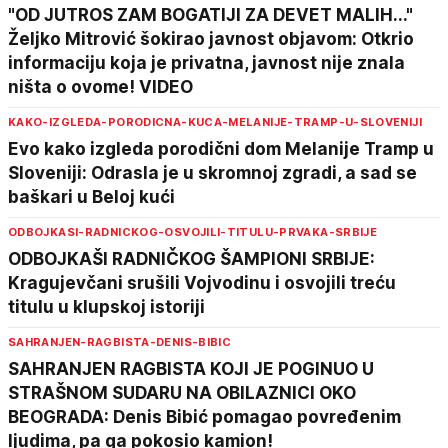
"OD JUTROS ZAM BOGATIJI ZA DEVET MALIH..."
Željko Mitrović šokirao javnost objavom: Otkrio
informaciju koja je privatna, javnost nije znala
ništa o ovome! VIDEO
KAKO-IZGLEDA-PORODICNA-KUCA-MELANIJE-TRAMP-U-SLOVENIJI
Evo kako izgleda porodični dom Melanije Tramp u
Sloveniji: Odrasla je u skromnoj zgradi, a sad se
baškari u Beloj kući
ODBOJKASI-RADNICKOG-OSVOJILI-TITULU-PRVAKA-SRBIJE
ODBOJKAŠI RADNIČKOG ŠAMPIONI SRBIJE:
Kragujevčani srušili Vojvodinu i osvojili treću
titulu u klupskoj istoriji
SAHRANJEN-RAGBISTA-DENIS-BIBIC
SAHRANJEN RAGBISTA KOJI JE POGINUO U
STRAŠNOM SUDARU NA OBILAZNICI OKO
BEOGRADA: Denis Bibić pomagao povređenim
ljudima, pa ga pokosio kamion!