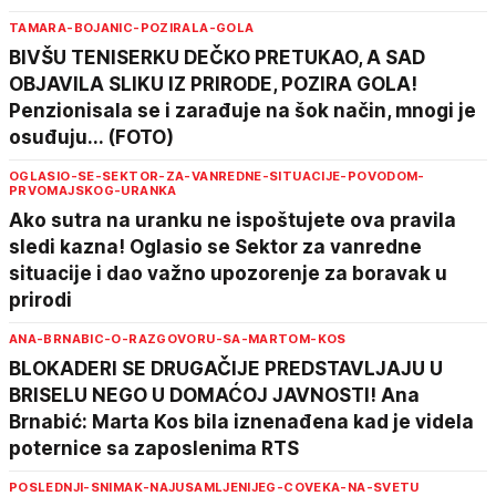
TAMARA-BOJANIC-POZIRALA-GOLA
BIVŠU TENISERKU DEČKO PRETUKAO, A SAD
OBJAVILA SLIKU IZ PRIRODE, POZIRA GOLA!
Penzionisala se i zarađuje na šok način, mnogi je
osuđuju... (FOTO)
OGLASIO-SE-SEKTOR-ZA-VANREDNE-SITUACIJE-POVODOM-
PRVOMAJSKOG-URANKA
Ako sutra na uranku ne ispoštujete ova pravila
sledi kazna! Oglasio se Sektor za vanredne
situacije i dao važno upozorenje za boravak u
prirodi
ANA-BRNABIC-O-RAZGOVORU-SA-MARTOM-KOS
BLOKADERI SE DRUGAČIJE PREDSTAVLJAJU U
BRISELU NEGO U DOMAĆOJ JAVNOSTI! Ana
Brnabić: Marta Kos bila iznenađena kad je videla
poternice sa zaposlenima RTS
POSLEDNJI-SNIMAK-NAJUSAMLJENIJEG-COVEKA-NA-SVETU