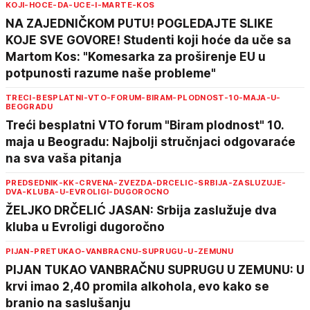
KOJI-HOCE-DA-UCE-I-MARTE-KOS
NA ZAJEDNIČKOM PUTU! POGLEDAJTE SLIKE
KOJE SVE GOVORE! Studenti koji hoće da uče sa
Martom Kos: "Komesarka za proširenje EU u
potpunosti razume naše probleme"
TRECI-BESPLATNI-VTO-FORUM-BIRAM-PLODNOST-10-MAJA-U-
BEOGRADU
Treći besplatni VTO forum "Biram plodnost" 10.
maja u Beogradu: Najbolji stručnjaci odgovaraće
na sva vaša pitanja
PREDSEDNIK-KK-CRVENA-ZVEZDA-DRCELIC-SRBIJA-ZASLUZUJE-
DVA-KLUBA-U-EVROLIGI-DUGOROCNO
ŽELJKO DRČELIĆ JASAN: Srbija zaslužuje dva
kluba u Evroligi dugoročno
PIJAN-PRETUKAO-VANBRACNU-SUPRUGU-U-ZEMUNU
PIJAN TUKAO VANBRAČNU SUPRUGU U ZEMUNU: U
krvi imao 2,40 promila alkohola, evo kako se
branio na saslušanju