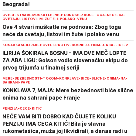
Beograda!
OVE-4-STVARI-MUSKATLE-NE-PODNOSE-ZBOG-TOGA-NECE-DA-
CVETAJU-LISTOVI-IM-ZUTE-I-POLAKO-VENU
Ove 4 stvari muškatle ne podnose: Zbog toga
neće da cvetaju, listovi im žute i polako venu
KOSARKASI-ILIRIJE-POVELI-PROTIV-BOSNE-U-FINALU-ABA-LIGE-2
ILIRIJA ŠOKIRALA BOSNU - IMA DVE MEČ LOPTE
ZA ABA LIGU: Golson vodio slovenačku ekipu do
prvog trijumfa u finalnoj seriji
MERE-BEZBEDNOSTI-TOKOM-KONKLAVE-BICE-SLICNE-ONIMA-NA-
SAHRANI-PAPE
KONKLAVA 7, MAJA: Mere bezbednosti biće slične
onima na sahrani pape Franje
PENZIJA-CECE-KITIC
NEĆE VAM BITI DOBRO KAD ČUJETE KOLIKU
PENZIJU IMA CECA KITIĆ! Bila je slavna
rukometašica, muža joj likvidirali, a danas radi u