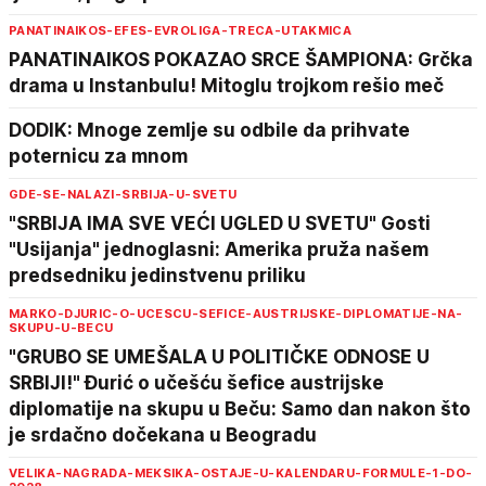
PANATINAIKOS-EFES-EVROLIGA-TRECA-UTAKMICA
PANATINAIKOS POKAZAO SRCE ŠAMPIONA: Grčka
drama u Instanbulu! Mitoglu trojkom rešio meč
DODIK: Mnoge zemlje su odbile da prihvate
poternicu za mnom
GDE-SE-NALAZI-SRBIJA-U-SVETU
"SRBIJA IMA SVE VEĆI UGLED U SVETU" Gosti
"Usijanja" jednoglasni: Amerika pruža našem
predsedniku jedinstvenu priliku
MARKO-DJURIC-O-UCESCU-SEFICE-AUSTRIJSKE-DIPLOMATIJE-NA-
SKUPU-U-BECU
"GRUBO SE UMEŠALA U POLITIČKE ODNOSE U
SRBIJI!" Đurić o učešću šefice austrijske
diplomatije na skupu u Beču: Samo dan nakon što
je srdačno dočekana u Beogradu
VELIKA-NAGRADA-MEKSIKA-OSTAJE-U-KALENDARU-FORMULE-1-DO-