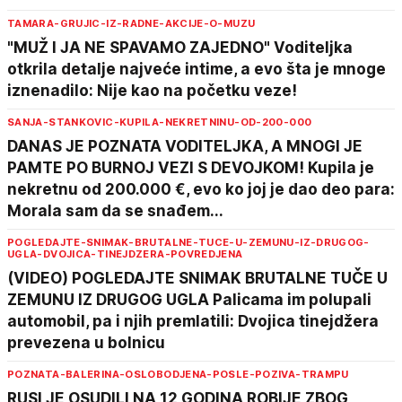
TAMARA-GRUJIC-IZ-RADNE-AKCIJE-O-MUZU
"MUŽ I JA NE SPAVAMO ZAJEDNO" Voditeljka
otkrila detalje najveće intime, a evo šta je mnoge
iznenadilo: Nije kao na početku veze!
SANJA-STANKOVIC-KUPILA-NEKRETNINU-OD-200-000
DANAS JE POZNATA VODITELJKA, A MNOGI JE
PAMTE PO BURNOJ VEZI S DEVOJKOM! Kupila je
nekretnu od 200.000 €, evo ko joj je dao deo para:
Morala sam da se snađem...
POGLEDAJTE-SNIMAK-BRUTALNE-TUCE-U-ZEMUNU-IZ-DRUGOG-
UGLA-DVOJICA-TINEJDZERA-POVREDJENA
(VIDEO) POGLEDAJTE SNIMAK BRUTALNE TUČE U
ZEMUNU IZ DRUGOG UGLA Palicama im polupali
automobil, pa i njih premlatili: Dvojica tinejdžera
prevezena u bolnicu
POZNATA-BALERINA-OSLOBODJENA-POSLE-POZIVA-TRAMPU
RUSI JE OSUDILI NA 12 GODINA ROBIJE ZBOG