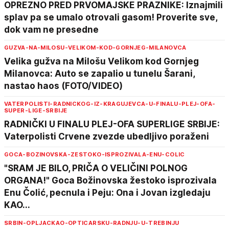
OPREZNO PRED PRVOMAJSKE PRAZNIKE: Iznajmili
splav pa se umalo otrovali gasom! Proverite sve,
dok vam ne presedne
GUZVA-NA-MILOSU-VELIKOM-KOD-GORNJEG-MILANOVCA
Velika gužva na Milošu Velikom kod Gornjeg
Milanovca: Auto se zapalio u tunelu Šarani,
nastao haos (FOTO/VIDEO)
VATERPOLISTI-RADNICKOG-IZ-KRAGUJEVCA-U-FINALU-PLEJ-OFA-
SUPER-LIGE-SRBIJE
RADNIČKI U FINALU PLEJ-OFA SUPERLIGE SRBIJE:
Vaterpolisti Crvene zvezde ubedljivo poraženi
GOCA-BOZINOVSKA-ZESTOKO-ISPROZIVALA-ENU-COLIC
"SRAM JE BILO, PRIČA O VELIČINI POLNOG
ORGANA!" Goca Božinovska žestoko isprozivala
Enu Čolić, pecnula i Peju: Ona i Jovan izgledaju
KAO...
SRBIN-OPLJACKAO-OPTICARSKU-RADNJU-U-TREBINJU