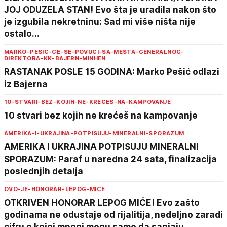
JOJ ODUZELA STAN! Evo šta je uradila nakon što
je izgubila nekretninu: Sad mi više ništa nije
ostalo...
MARKO-PESIC-CE-SE-POVUCI-SA-MESTA-GENERALNOG-
DIREKTORA-KK-BAJERN-MINHEN
RASTANAK POSLE 15 GODINA: Marko Pešić odlazi
iz Bajerna
10-STVARI-BEZ-KOJIH-NE-KRECES-NA-KAMPOVANJE
10 stvari bez kojih ne krećeš na kampovanje
AMERIKA-I-UKRAJINA-POTPISUJU-MINERALNI-SPORAZUM
AMERIKA I UKRAJINA POTPISUJU MINERALNI
SPORAZUM: Paraf u naredna 24 sata, finalizacija
poslednjih detalja
OVO-JE-HONORAR-LEPOG-MICE
OTKRIVEN HONORAR LEPOG MIĆE! Evo zašto
godinama ne odustaje od rijalitija, nedeljno zaradi