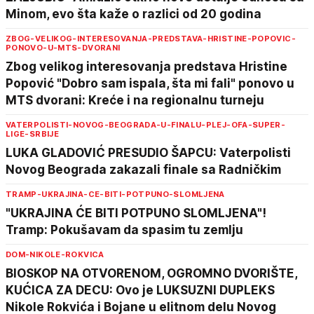
Minom, evo šta kaže o razlici od 20 godina
ZBOG-VELIKOG-INTERESOVANJA-PREDSTAVA-HRISTINE-POPOVIC-
PONOVO-U-MTS-DVORANI
Zbog velikog interesovanja predstava Hristine
Popović "Dobro sam ispala, šta mi fali" ponovo u
MTS dvorani: Kreće i na regionalnu turneju
VATERPOLISTI-NOVOG-BEOGRADA-U-FINALU-PLEJ-OFA-SUPER-
LIGE-SRBIJE
LUKA GLADOVIĆ PRESUDIO ŠAPCU: Vaterpolisti
Novog Beograda zakazali finale sa Radničkim
TRAMP-UKRAJINA-CE-BITI-POTPUNO-SLOMLJENA
"UKRAJINA ĆE BITI POTPUNO SLOMLJENA"!
Tramp: Pokušavam da spasim tu zemlju
DOM-NIKOLE-ROKVICA
BIOSKOP NA OTVORENOM, OGROMNO DVORIŠTE,
KUĆICA ZA DECU: Ovo je LUKSUZNI DUPLEKS
Nikole Rokvića i Bojane u elitnom delu Novog