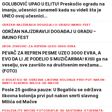
GOLUBOVIĆ UPAO U ELITU! Preskočio ogradu na
imanju, učesnici zanemeli kada su videli šta je
UNEO ovoj učesnici...
ODRZAN-NAJZDRAVIJI-DOGADJAJ-U-GRADU-IMUNO-FEST
ODRŽAN NAJZDRAVIJI DOGAĐAJ U GRADU –
IMUNO FEST
UROS-ZIVKOVIC-ZA-REFREN-UZEO-3000-EVRA
PEVAČ ZA REFREN PESME UZEO 3000 EVRA, A
EVO DA LI JE PODELIO S MUZIČARIMA! Kitili ga na
veselju, sve završilo na društvenim mrežama...
(FOTO)
U-BOGATICU-SE-ODRZAVA-LIKOVNA-KOLONIJA-PRVI-PUT-NAKON-
SMRTI-SLAVNOG-MILICA-OD-MACVE
Posle 25 godina pauze: U Bogatiću se održava
likovna kolonija prvi put nakon smrti slavnog
Milića od Mačve
POGLEDAJTE-MOCNE-FOTOGRAFIJE-SA-SASTANKA-STUDENATA-