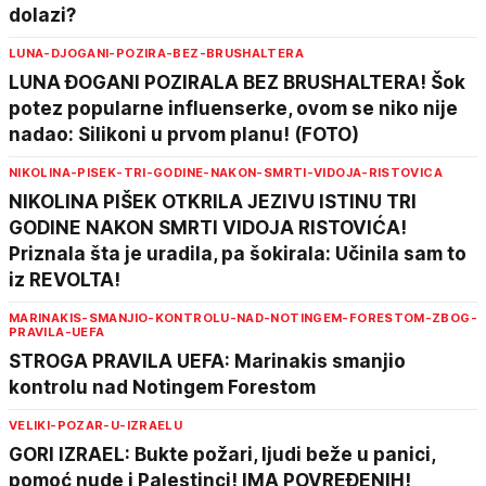
dolazi?
LUNA-DJOGANI-POZIRA-BEZ-BRUSHALTERA
LUNA ĐOGANI POZIRALA BEZ BRUSHALTERA! Šok
potez popularne influenserke, ovom se niko nije
nadao: Silikoni u prvom planu! (FOTO)
NIKOLINA-PISEK-TRI-GODINE-NAKON-SMRTI-VIDOJA-RISTOVICA
NIKOLINA PIŠEK OTKRILA JEZIVU ISTINU TRI
GODINE NAKON SMRTI VIDOJA RISTOVIĆA!
Priznala šta je uradila, pa šokirala: Učinila sam to
iz REVOLTA!
MARINAKIS-SMANJIO-KONTROLU-NAD-NOTINGEM-FORESTOM-ZBOG-
PRAVILA-UEFA
STROGA PRAVILA UEFA: Marinakis smanjio
kontrolu nad Notingem Forestom
VELIKI-POZAR-U-IZRAELU
GORI IZRAEL: Bukte požari, ljudi beže u panici,
pomoć nude i Palestinci! IMA POVREĐENIH!