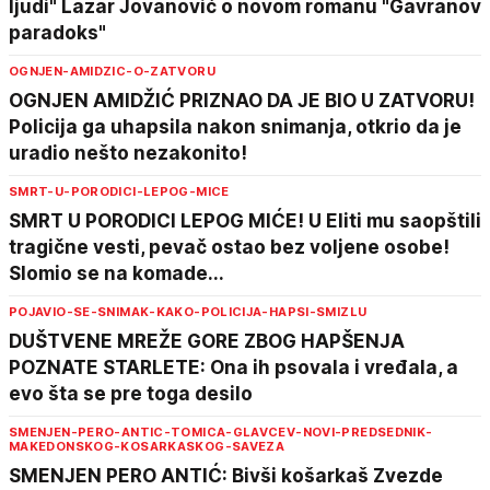
ljudi" Lazar Jovanović o novom romanu "Gavranov
paradoks"
OGNJEN-AMIDZIC-O-ZATVORU
OGNJEN AMIDŽIĆ PRIZNAO DA JE BIO U ZATVORU!
Policija ga uhapsila nakon snimanja, otkrio da je
uradio nešto nezakonito!
SMRT-U-PORODICI-LEPOG-MICE
SMRT U PORODICI LEPOG MIĆE! U Eliti mu saopštili
tragične vesti, pevač ostao bez voljene osobe!
Slomio se na komade...
POJAVIO-SE-SNIMAK-KAKO-POLICIJA-HAPSI-SMIZLU
DUŠTVENE MREŽE GORE ZBOG HAPŠENJA
POZNATE STARLETE: Ona ih psovala i vređala, a
evo šta se pre toga desilo
SMENJEN-PERO-ANTIC-TOMICA-GLAVCEV-NOVI-PREDSEDNIK-
MAKEDONSKOG-KOSARKASKOG-SAVEZA
SMENJEN PERO ANTIĆ: Bivši košarkaš Zvezde