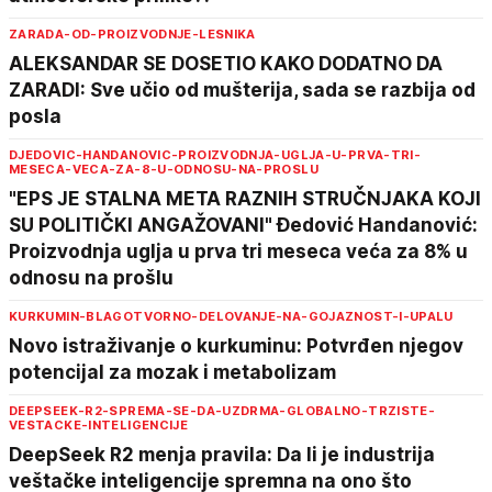
ZARADA-OD-PROIZVODNJE-LESNIKA
ALEKSANDAR SE DOSETIO KAKO DODATNO DA
ZARADI: Sve učio od mušterija, sada se razbija od
posla
DJEDOVIC-HANDANOVIC-PROIZVODNJA-UGLJA-U-PRVA-TRI-
MESECA-VECA-ZA-8-U-ODNOSU-NA-PROSLU
"EPS JE STALNA META RAZNIH STRUČNJAKA KOJI
SU POLITIČKI ANGAŽOVANI" Đedović Handanović:
Proizvodnja uglja u prva tri meseca veća za 8% u
odnosu na prošlu
KURKUMIN-BLAGOTVORNO-DELOVANJE-NA-GOJAZNOST-I-UPALU
Novo istraživanje o kurkuminu: Potvrđen njegov
potencijal za mozak i metabolizam
DEEPSEEK-R2-SPREMA-SE-DA-UZDRMA-GLOBALNO-TRZISTE-
VESTACKE-INTELIGENCIJE
DeepSeek R2 menja pravila: Da li je industrija
veštačke inteligencije spremna na ono što