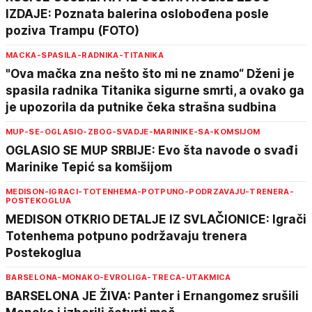
IZDAJE: Poznata balerina oslobođena posle
poziva Trampu (FOTO)
MACKA-SPASILA-RADNIKA-TITANIKA
"Ova mačka zna nešto što mi ne znamo“ Dženi je
spasila radnika Titanika sigurne smrti, a ovako ga
je upozorila da putnike čeka strašna sudbina
MUP-SE-OGLASIO-ZBOG-SVADJE-MARINIKE-SA-KOMSIJOM
OGLASIO SE MUP SRBIJE: Evo šta navode o svađi
Marinike Tepić sa komšijom
MEDISON-IGRACI-TOTENHEMA-POTPUNO-PODRZAVAJU-TRENERA-
POSTEKOGLUA
MEDISON OTKRIO DETALJE IZ SVLAČIONICE: Igrači
Totenhema potpuno podržavaju trenera
Postekoglua
BARSELONA-MONAKO-EVROLIGA-TRECA-UTAKMICA
BARSELONA JE ŽIVA: Panter i Ernangomez srušili