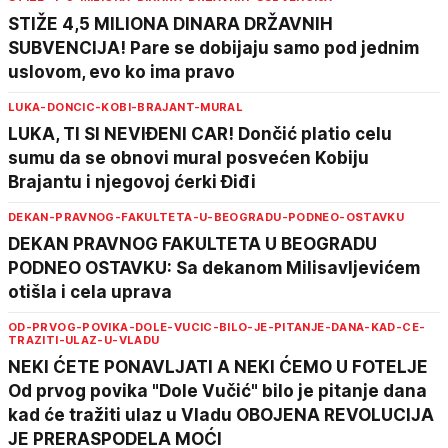
STIŽE 4,5 MILIONA DINARA DRŽAVNIH
SUBVENCIJA! Pare se dobijaju samo pod jednim
uslovom, evo ko ima pravo
LUKA-DONCIC-KOBI-BRAJANT-MURAL
LUKA, TI SI NEVIĐENI CAR! Dončić platio celu
sumu da se obnovi mural posvećen Kobiju
Brajantu i njegovoj ćerki Điđi
DEKAN-PRAVNOG-FAKULTETA-U-BEOGRADU-PODNEO-OSTAVKU
DEKAN PRAVNOG FAKULTETA U BEOGRADU
PODNEO OSTAVKU: Sa dekanom Milisavljevićem
otišla i cela uprava
OD-PRVOG-POVIKA-DOLE-VUCIC-BILO-JE-PITANJE-DANA-KAD-CE-
TRAZITI-ULAZ-U-VLADU
NEKI ĆETE PONAVLJATI A NEKI ĆEMO U FOTELJE
Od prvog povika "Dole Vučić" bilo je pitanje dana
kad će tražiti ulaz u Vladu OBOJENA REVOLUCIJA
JE PRERASPODELA MOĆI