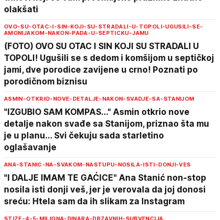
olakšati
OVO-SU-OTAC-I-SIN-KOJI-SU-STRADALI-U-TOPOLI-UGUSILI-SE-
AMONIJAKOM-NAKON-PADA-U-SEPTICKU-JAMU
(FOTO) OVO SU OTAC I SIN KOJI SU STRADALI U
TOPOLI! Ugušili se s dedom i komšijom u septičkoj
jami, dve porodice zavijene u crno! Poznati po
porodičnom biznisu
ASMIN-OTKRIO-NOVE-DETALJE-NAKON-SVADJE-SA-STANIJOM
"IZGUBIO SAM KOMPAS..." Asmin otkrio nove
detalje nakon svađe sa Stanijom, priznao šta mu
je u planu... Svi čekuju sada starletino
oglašavanje
ANA-STANIC-NA-SVAKOM-NASTUPU-NOSILA-ISTI-DONJI-VES
"I DALJE IMAM TE GAĆICE" Ana Stanić non-stop
nosila isti donji veš, jer je verovala da joj donosi
sreću: Htela sam da ih slikam za Instagram
STIZE-4-5-MILIONA-DINARA-DRZAVNIH-SUBVENCIJA