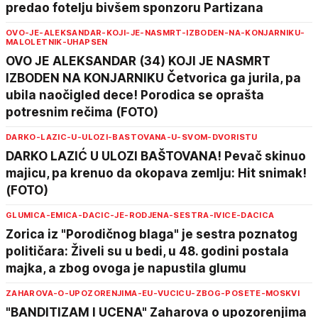
predao fotelju bivšem sponzoru Partizana
OVO-JE-ALEKSANDAR-KOJI-JE-NASMRT-IZBODEN-NA-KONJARNIKU-
MALOLETNIK-UHAPSEN
OVO JE ALEKSANDAR (34) KOJI JE NASMRT
IZBODEN NA KONJARNIKU Četvorica ga jurila, pa
ubila naočigled dece! Porodica se oprašta
potresnim rečima (FOTO)
DARKO-LAZIC-U-ULOZI-BASTOVANA-U-SVOM-DVORISTU
DARKO LAZIĆ U ULOZI BAŠTOVANA! Pevač skinuo
majicu, pa krenuo da okopava zemlju: Hit snimak!
(FOTO)
GLUMICA-EMICA-DACIC-JE-RODJENA-SESTRA-IVICE-DACICA
Zorica iz "Porodičnog blaga" je sestra poznatog
političara: Živeli su u bedi, u 48. godini postala
majka, a zbog ovoga je napustila glumu
ZAHAROVA-O-UPOZORENJIMA-EU-VUCICU-ZBOG-POSETE-MOSKVI
"BANDITIZAM I UCENA" Zaharova o upozorenjima