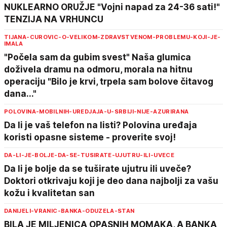
NUKLEARNO ORUŽJE "Vojni napad za 24-36 sati!"
TENZIJA NA VRHUNCU
TIJANA-CUROVIC-O-VELIKOM-ZDRAVSTVENOM-PROBLEMU-KOJI-JE-
IMALA
"Počela sam da gubim svest" Naša glumica
doživela dramu na odmoru, morala na hitnu
operaciju "Bilo je krvi, trpela sam bolove čitavog
dana..."
POLOVINA-MOBILNIH-UREDJAJA-U-SRBIJI-NIJE-AZURIRANA
Da li je vaš telefon na listi? Polovina uređaja
koristi opasne sisteme - proverite svoj!
DA-LI-JE-BOLJE-DA-SE-TUSIRATE-UJUTRU-ILI-UVECE
Da li je bolje da se tuširate ujutru ili uveče?
Doktori otkrivaju koji je deo dana najbolji za vašu
kožu i kvalitetan san
DANIJELI-VRANIC-BANKA-ODUZELA-STAN
BILA JE MILJENICA OPASNIH MOMAKA, A BANKA