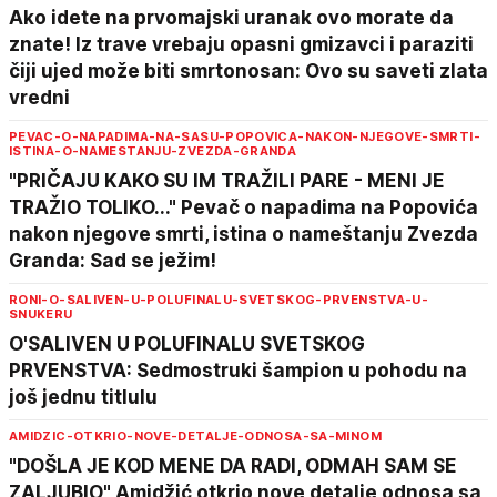
Ako idete na prvomajski uranak ovo morate da
znate! Iz trave vrebaju opasni gmizavci i paraziti
čiji ujed može biti smrtonosan: Ovo su saveti zlata
vredni
PEVAC-O-NAPADIMA-NA-SASU-POPOVICA-NAKON-NJEGOVE-SMRTI-
ISTINA-O-NAMESTANJU-ZVEZDA-GRANDA
"PRIČAJU KAKO SU IM TRAŽILI PARE - MENI JE
TRAŽIO TOLIKO..." Pevač o napadima na Popovića
nakon njegove smrti, istina o nameštanju Zvezda
Granda: Sad se ježim!
RONI-O-SALIVEN-U-POLUFINALU-SVETSKOG-PRVENSTVA-U-
SNUKERU
O'SALIVEN U POLUFINALU SVETSKOG
PRVENSTVA: Sedmostruki šampion u pohodu na
još jednu titlulu
AMIDZIC-OTKRIO-NOVE-DETALJE-ODNOSA-SA-MINOM
"DOŠLA JE KOD MENE DA RADI, ODMAH SAM SE
ZALJUBIO" Amidžić otkrio nove detalje odnosa sa