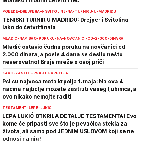
Monako i izborili četvrti meč
POBEDE-DREJPERA-I-SVITOLINE-NA-TURNIRU-U-MADRIDU
TENISKI TURNIR U MADRIDU: Drejper i Svitolina
lako do četvrtfinala
MLADIC-NAPISAO-PORUKU-NA-NOVCANICI-OD-2-000-DINARA
Mladić ostavio čudnu poruku na novčanici od
2.000 dinara, a posle 4 dana se desilo nešto
neverovatno! Bruje mreže o ovoj priči
KAKO-ZASTITI-PSA-OD-KRPELJA
Psi su najveća meta krpelja 1. maja: Na ova 4
načina najbolje možete zaštititi vašeg ljubimca, a
ovo nikako nemojte raditi
TESTAMENT-LEPE-LUKIC
LEPA LUKIĆ OTKRILA DETALJE TESTAMENTA! Evo
kome će pripasti sve što je pevačica stekla za
života, ali samo pod JEDNIM USLOVOM koji se ne
odnosi na nju!