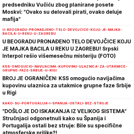
predsedniku Vučiću zbog planirane posete
Moskvi: "Ovako su delovali pirati, ovako deluje
mafija"
U-BEOGRADU-PRONADJENO-TELO-DEVOJCICE-KOJU-JE-MAJKA-
BACILA-U-REKU-U-ZAGREBU
U BEOGRADU PRONAĐENO TELO DEVOJČICE KOJU
JE MAJKA BACILA U REKU U ZAGREBU! Srpski
Interpol rešio višemesečnu misteriju (FOTO)
KSS-OMOGUCIO-NAVIJACIMA-KUPOVINU-ULAZNICA-ZA-UTAKMICE-
GRUPNE-FAZE-SRBIJE-U-RIGI
BROJ JE OGRANIČEN: KSS omogućio navijačima
kupovinu ulaznica za utakmice grupne faze Srbije
u Rigi
KAKO-SU-PORTUGALIJA-I-SPANIJA-OSTALI-BEZ-STRUJE
"DOŠLO JE DO ISKAKANJA IZ VELIKOG SISTEMA"
Stručnjaci odgonetnuli kako su Španija i
Portugalija ostali bez struje: Bile su specifične
atmosferske prilike?!