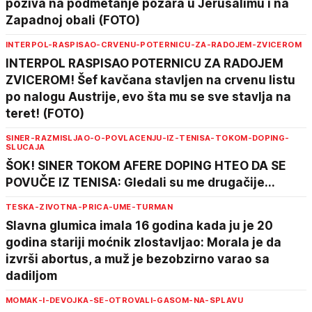
poziva na podmetanje požara u Jerusalimu i na
Zapadnoj obali (FOTO)
INTERPOL-RASPISAO-CRVENU-POTERNICU-ZA-RADOJEM-ZVICEROM
INTERPOL RASPISAO POTERNICU ZA RADOJEM
ZVICEROM! Šef kavčana stavljen na crvenu listu
po nalogu Austrije, evo šta mu se sve stavlja na
teret! (FOTO)
SINER-RAZMISLJAO-O-POVLACENJU-IZ-TENISA-TOKOM-DOPING-
SLUCAJA
ŠOK! SINER TOKOM AFERE DOPING HTEO DA SE
POVUČE IZ TENISA: Gledali su me drugačije...
TESKA-ZIVOTNA-PRICA-UME-TURMAN
Slavna glumica imala 16 godina kada ju je 20
godina stariji moćnik zlostavljao: Morala je da
izvrši abortus, a muž je bezobzirno varao sa
dadiljom
MOMAK-I-DEVOJKA-SE-OTROVALI-GASOM-NA-SPLAVU