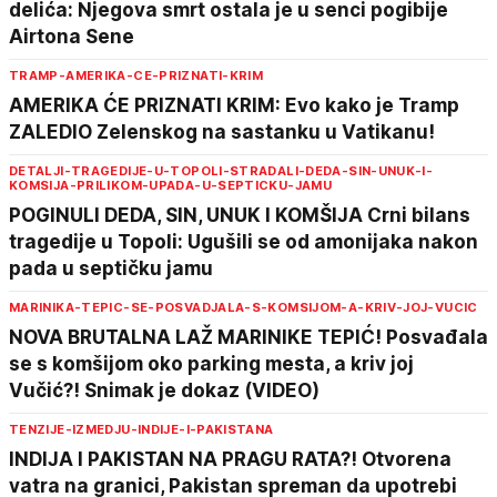
delića: Njegova smrt ostala je u senci pogibije
Airtona Sene
TRAMP-AMERIKA-CE-PRIZNATI-KRIM
AMERIKA ĆE PRIZNATI KRIM: Evo kako je Tramp
ZALEDIO Zelenskog na sastanku u Vatikanu!
DETALJI-TRAGEDIJE-U-TOPOLI-STRADALI-DEDA-SIN-UNUK-I-
KOMSIJA-PRILIKOM-UPADA-U-SEPTICKU-JAMU
POGINULI DEDA, SIN, UNUK I KOMŠIJA Crni bilans
tragedije u Topoli: Ugušili se od amonijaka nakon
pada u septičku jamu
MARINIKA-TEPIC-SE-POSVADJALA-S-KOMSIJOM-A-KRIV-JOJ-VUCIC
NOVA BRUTALNA LAŽ MARINIKE TEPIĆ! Posvađala
se s komšijom oko parking mesta, a kriv joj
Vučić?! Snimak je dokaz (VIDEO)
TENZIJE-IZMEDJU-INDIJE-I-PAKISTANA
INDIJA I PAKISTAN NA PRAGU RATA?! Otvorena
vatra na granici, Pakistan spreman da upotrebi