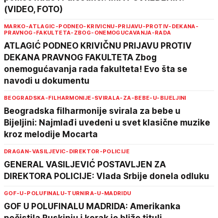
(VIDEO, FOTO)
MARKO-ATLAGIC-PODNEO-KRIVICNU-PRIJAVU-PROTIV-DEKANA-
PRAVNOG-FAKULTETA-ZBOG-ONEMOGUCAVANJA-RADA
ATLAGIĆ PODNEO KRIVIČNU PRIJAVU PROTIV
DEKANA PRAVNOG FAKULTETA Zbog
onemogućavanja rada fakulteta! Evo šta se
navodi u dokumentu
BEOGRADSKA-FILHARMONIJE-SVIRALA-ZA-BEBE-U-BIJELJINI
Beogradska filharmonije svirala za bebe u
Bijeljini: Najmlađi uvedeni u svet klasične muzike
kroz melodije Mocarta
DRAGAN-VASILJEVIC-DIREKTOR-POLICIJE
GENERAL VASILJEVIĆ POSTAVLJEN ZA
DIREKTORA POLICIJE: Vlada Srbije donela odluku
GOF-U-POLUFINALU-TURNIRA-U-MADRIDU
GOF U POLUFINALU MADRIDA: Amerikanka