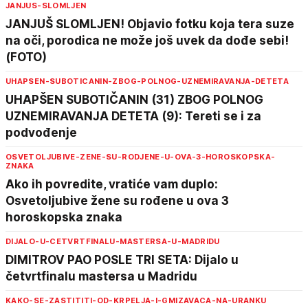
JANJUS-SLOMLJEN
JANJUŠ SLOMLJEN! Objavio fotku koja tera suze
na oči, porodica ne može još uvek da dođe sebi!
(FOTO)
UHAPSEN-SUBOTICANIN-ZBOG-POLNOG-UZNEMIRAVANJA-DETETA
UHAPŠEN SUBOTIČANIN (31) ZBOG POLNOG
UZNEMIRAVANJA DETETA (9): Tereti se i za
podvođenje
OSVETOLJUBIVE-ZENE-SU-RODJENE-U-OVA-3-HOROSKOPSKA-
ZNAKA
Ako ih povredite, vratiće vam duplo:
Osvetoljubive žene su rođene u ova 3
horoskopska znaka
DIJALO-U-CETVRTFINALU-MASTERSA-U-MADRIDU
DIMITROV PAO POSLE TRI SETA: Dijalo u
četvrtfinalu mastersa u Madridu
KAKO-SE-ZASTITITI-OD-KRPELJA-I-GMIZAVACA-NA-URANKU