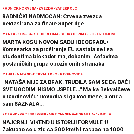
RADNICKI-CRVENA-ZVEZDA-VATERPOLO
RADNIČKI NADMOĆAN: Crvena zvezda
deklasirana za finale Super lige
MARTA-KOS-SA-STUDENTIMA-BLOKADERIMA-I-OPOZICIJOM
MARTA KOS U NOVOM SADU I BEOGRADU:
Komesarka za proširenje EU sastala se i sa
studentima blokaderima, dekanim i šefovima
poslaničkih grupa opozicionih stranaka
MAJKA-NATASE-BEKVALAC-O-IKODINOVICU
"NATAŠA NIJE ZA BRAK, TRUDILA SAM SE DA DAČI
SVE UGODIM, NISMO USPELE..." Majka Bekvalčeve
o Ikodinoviću: Dovodila si ga kod mene, a onda
sam SAZNALA...
ROLAND-RACENBERGER-AIRTON-SENA-FORMULA-1-IMOLA
NAJCRNJI VIKEND U ISTORIJI FORMULE 1!
Zakucao se u zid sa 300 km/h i raspao na 1000