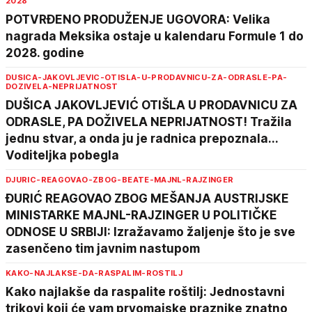
2028
POTVRĐENO PRODUŽENJE UGOVORA: Velika
nagrada Meksika ostaje u kalendaru Formule 1 do
2028. godine
DUSICA-JAKOVLJEVIC-OTISLA-U-PRODAVNICU-ZA-ODRASLE-PA-
DOZIVELA-NEPRIJATNOST
DUŠICA JAKOVLJEVIĆ OTIŠLA U PRODAVNICU ZA
ODRASLE, PA DOŽIVELA NEPRIJATNOST! Tražila
jednu stvar, a onda ju je radnica prepoznala...
Voditeljka pobegla
DJURIC-REAGOVAO-ZBOG-BEATE-MAJNL-RAJZINGER
ĐURIĆ REAGOVAO ZBOG MEŠANJA AUSTRIJSKE
MINISTARKE MAJNL-RAJZINGER U POLITIČKE
ODNOSE U SRBIJI: Izražavamo žaljenje što je sve
zasenčeno tim javnim nastupom
KAKO-NAJLAKSE-DA-RASPALIM-ROSTILJ
Kako najlakše da raspalite roštilj: Jednostavni
trikovi koji će vam prvomajske praznike znatno