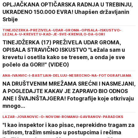
OPLJAČKANA OPTIČARSKA RADNJA U TREBINJU,
UKRADENO 150.000 EVRA! Uhapšen državljanin
Srbije
TINEJDZERKA-PREZIVELA-UDAR-GROMA-OPISALA-ISKUSTVO-
LEZALA-U-KREVETU-KAD-JE-SVE-KRENULO-DA-GORI
TINEJDŽERKA (17) PREŽIVELA UDAR GROMA,
OPISALA STRAVIČNO ISKUSTVO "Ležala sam u
krevetu i osetila kako se tresem, a onda je sve
počelo da GORI!" (VIDEO)
ANA-IVANVIC-I-BASTIJAN-DELUJU-NESRECNO-NA-FOTOGRAFIJAMA
NA DRUŠTVENIM MREŽAMA SREĆNI I NASMEJANI,
A POGLEDAJTE KAKAV JE ZAPRAVO BIO ODNOS
ANE I ŠVAJNŠTAJGERA! Fotografije koje otkrivaju
mnogo...
LAZAR-JOVANOVIC-O-NOVOM-ROMANU-GAVRANOV-PARADOKS
"I kao inspektor i kao pisac, neprekidno tragam za
istinom, tražim smisao u postupcima i rečima