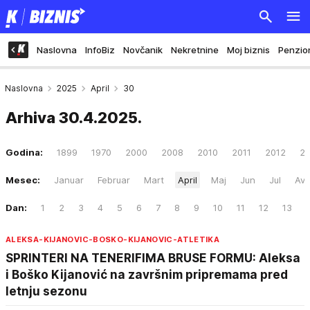
Naslovna
InfoBiz
Novčanik
Nekretnine
Moj biznis
Penzio
Naslovna
2025
April
30
Arhiva
30.4.2025.
Godina:
1899
1970
2000
2008
2010
2011
2012
20
Mesec:
Januar
Februar
Mart
April
Maj
Jun
Jul
Avg
Dan:
1
2
3
4
5
6
7
8
9
10
11
12
13
ALEKSA-KIJANOVIC-BOSKO-KIJANOVIC-ATLETIKA
SPRINTERI NA TENERIFIMA BRUSE FORMU: Aleksa
i Boško Kijanović na završnim pripremama pred
letnju sezonu