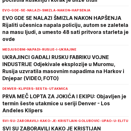
počistila Ruskinju i korak je bliže tituli
EVO-GDE-SE-NALAZI-SMIZLA-NAKON-HAPSENJA
EVO GDE SE NALAZI ŠMIZLA NAKON HAPŠENJA
Rijaliti učesnica napala policiju, autom se zaletela
na masu ljudi, a umesto 48 sati pritvora starleta je
ovde
MEDJUSOBNI-NAPADI-RUSIJE-I-UKRAJINE
UKRAJINCI GAĐALI RUSKU FABRIKU VOJNE
INDUSTRIJE Odjekivale eksplozije u Muromu,
Rusija uzvratila masovnim napadima na Harkov i
Dnjepar (VIDEO, FOTO)
DENVER-KLIPERS-SESTA-UTAKMICA
PRVA MEČ LOPTA ZA JOKIĆA I EKIPU: Objavljen je
termin šeste utakmice u seriji Denver - Los
Anđeles Klipers
SVI-SU-ZABORAVILI-KAKO-JE-KRISTIJAN-GOLUBOVIC-UPAO-U-ELITU
SVI SU ZABORAVILI KAKO JE KRISTIJAN