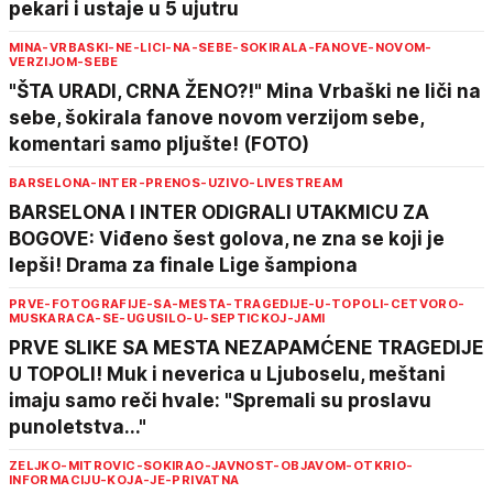
pekari i ustaje u 5 ujutru
MINA-VRBASKI-NE-LICI-NA-SEBE-SOKIRALA-FANOVE-NOVOM-
VERZIJOM-SEBE
"ŠTA URADI, CRNA ŽENO?!" Mina Vrbaški ne liči na
sebe, šokirala fanove novom verzijom sebe,
komentari samo pljušte! (FOTO)
BARSELONA-INTER-PRENOS-UZIVO-LIVESTREAM
BARSELONA I INTER ODIGRALI UTAKMICU ZA
BOGOVE: Viđeno šest golova, ne zna se koji je
lepši! Drama za finale Lige šampiona
PRVE-FOTOGRAFIJE-SA-MESTA-TRAGEDIJE-U-TOPOLI-CETVORO-
MUSKARACA-SE-UGUSILO-U-SEPTICKOJ-JAMI
PRVE SLIKE SA MESTA NEZAPAMĆENE TRAGEDIJE
U TOPOLI! Muk i neverica u Ljuboselu, meštani
imaju samo reči hvale: "Spremali su proslavu
punoletstva..."
ZELJKO-MITROVIC-SOKIRAO-JAVNOST-OBJAVOM-OTKRIO-
INFORMACIJU-KOJA-JE-PRIVATNA